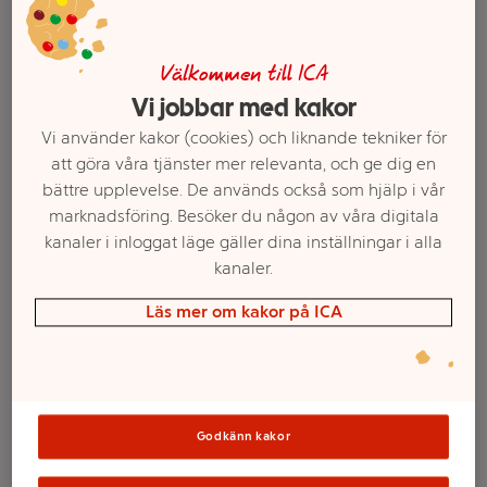
Välkommen till ICA
Vi jobbar med kakor
Vi använder kakor (cookies) och liknande tekniker för
att göra våra tjänster mer relevanta, och ge dig en
bättre upplevelse. De används också som hjälp i vår
marknadsföring. Besöker du någon av våra digitala
kanaler i inloggat läge gäller dina inställningar i alla
kanaler.
Välj butik och handla
Läs mer om kakor på ICA
Sortimentet kan variera mellan butikerna
Godkänn kakor
2in1