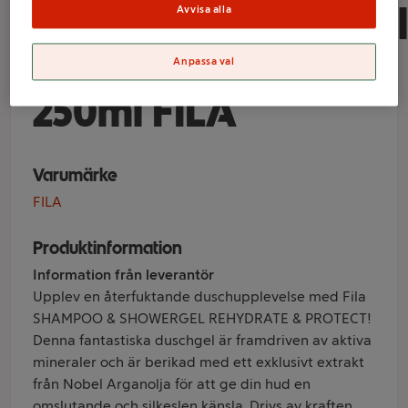
Schampo&Duschgel
Avvisa alla
Rehydrate&Protect
Anpassa val
250ml FILA
Varumärke
FILA
Produktinformation
Information från leverantör
Upplev en återfuktande duschupplevelse med Fila
SHAMPOO & SHOWERGEL REHYDRATE & PROTECT!
Denna fantastiska duschgel är framdriven av aktiva
mineraler och är berikad med ett exklusivt extrakt
från Nobel Arganolja för att ge din hud en
omslutande och silkeslen känsla. Drivs av kraften