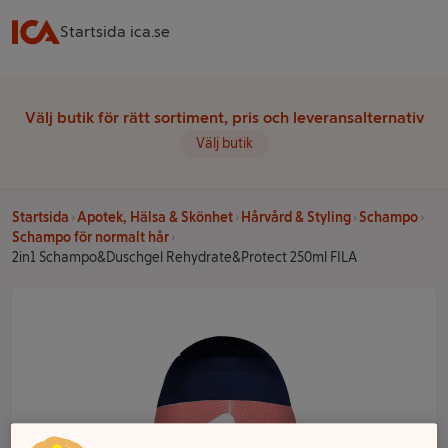
Startsida ica.se
Välj butik för rätt sortiment, pris och leveransalternativ
Välj butik
Startsida
Apotek, Hälsa & Skönhet
Hårvård & Styling
Schampo
Schampo för normalt hår
2in1 Schampo&Duschgel Rehydrate&Protect 250ml FILA