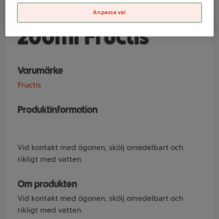
Method for Curls
Anpassa val
200ml Fructis
Varumärke
Fructis
Produktinformation
Vid kontakt med ögonen, skölj omedelbart och
rikligt med vatten.
Om produkten
Vid kontakt med ögonen, skölj omedelbart och
rikligt med vatten.