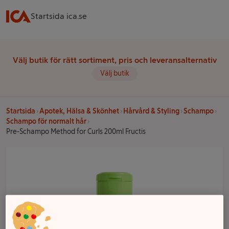
Startsida ica.se
Välj butik för rätt sortiment, pris och leveransalternativ
Välj butik
Startsida
Apotek, Hälsa & Skönhet
Hårvård & Styling
Schampo
Schampo för normalt hår
Pre-Schampo Method for Curls 200ml Fructis