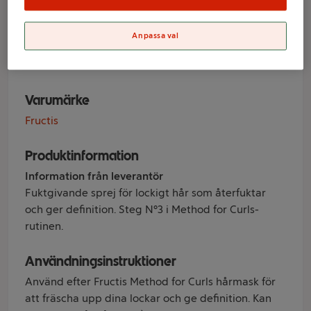
Method for Curls
Anpassa val
150ml Fructis
Varumärke
Fructis
Produktinformation
Information från leverantör
Fuktgivande sprej för lockigt hår som återfuktar
och ger definition. Steg N°3 i Method for Curls-
rutinen.
Användningsinstruktioner
Använd efter Fructis Method for Curls hårmask för
att fräscha upp dina lockar och ge definition. Kan