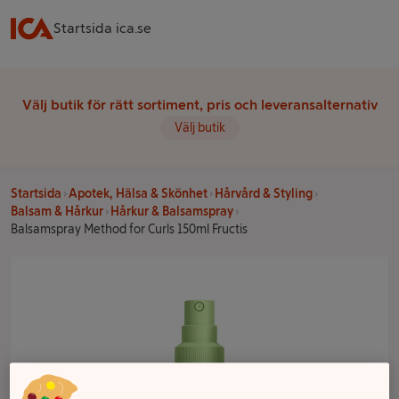
Startsida ica.se
Välj butik för rätt sortiment, pris och leveransalternativ
Välj butik
Startsida
Apotek, Hälsa & Skönhet
Hårvård & Styling
Balsam & Hårkur
Hårkur & Balsamspray
Balsamspray Method for Curls 150ml Fructis