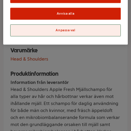
Apple Fresh
250ml Head &
Avvisa alla
Shoulders
Anpassa val
Varumärke
Head & Shoulders
Produktinformation
Information från leverantör
Head & Shoulders Apple Fresh Mjällschampo för
alla typer av hår och hårbottnar verkar även mot
ihållande mjäll. Ett schampo för daglig användning
för både män och kvinnor, med fräsch äppeldoft
och en mikrobiombalanserande formula som verkar
mot den grundläggande orsaken till mjäll samt