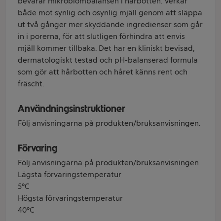
bevarar mikrobiombalansen i hårbotten. Verkar
både mot synlig och osynlig mjäll genom att släppa
ut två gånger mer skyddande ingredienser som går
in i porerna, för att slutligen förhindra att envis
mjäll kommer tillbaka. Det har en kliniskt bevisad,
dermatologiskt testad och pH-balanserad formula
som gör att hårbotten och håret känns rent och
fräscht.
Användningsinstruktioner
Följ anvisningarna på produkten/bruksanvisningen.
Förvaring
Följ anvisningarna på produkten/bruksanvisningen
Lägsta förvaringstemperatur
5°C
Högsta förvaringstemperatur
40°C