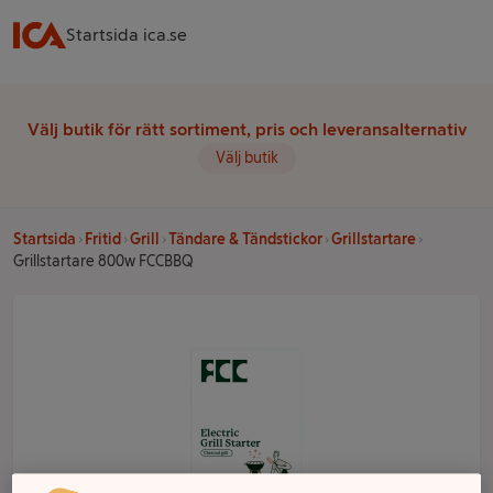
Startsida ica.se
Välj butik för rätt sortiment, pris och leveransalternativ
Välj butik
Startsida
Fritid
Grill
Tändare & Tändstickor
Grillstartare
Grillstartare 800w FCCBBQ