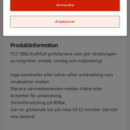
FCCBBQ
Avvisa alla
Varumärke
Anpassa val
FCCBBQ
Produktinformation
FCC BBQ Kraftfull grillstartare som gör tändningen
av kolgrillen, snabb, smidig och miljövänligt.
Inga kemikalier eller lukter efter antändning som
smaksätter maten.
Placera värmeelementen mellan träkol eller
briketter för antändning.
Strömförsörjning på 800w.
Ger en glödande kol på cirka 10-15 minuter. Det blir
inte lättare!