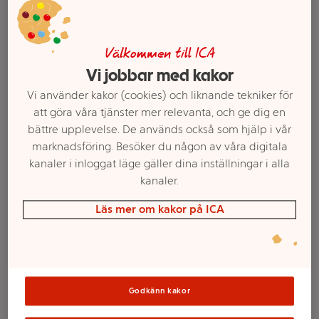
Välkommen till ICA
Vi jobbar med kakor
Vi använder kakor (cookies) och liknande tekniker för
att göra våra tjänster mer relevanta, och ge dig en
bättre upplevelse. De används också som hjälp i vår
marknadsföring. Besöker du någon av våra digitala
kanaler i inloggat läge gäller dina inställningar i alla
kanaler.
Välj butik och handla
Läs mer om kakor på ICA
Sortimentet kan variera mellan butikerna
Grillstartare 800w
Godkänn kakor