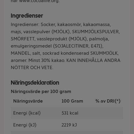
här www.cocoalife.org.
Ingredienser
Ingredienser: Socker, kakaosmör, kakaomassa,
majs, vasslepulver (MJÖLK), SKUMMJÖLKSPULVER,
SMÖRFETT, vassleprodukt (MJÖLK), palmolja,
emulgeringsmedel (SOJALECITINER, E471),
MANDEL, salt, sockrad kondenserad SKUMMJÖLK,
aromer. Minst 30% kakao. KAN INNEHÅLLA ANDRA
NÖTTER OCH VETE.
Näringsdeklaration
Näringsvärde per 100 gram
Näringsvärde
100 Gram
% av DRI(*)
Energi (kcal)
531 kcal
Energi (kJ)
2219 kJ