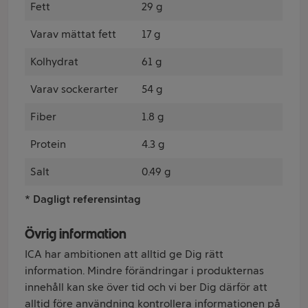
Fett
29 g
Varav mättat fett
17 g
Kolhydrat
61 g
Varav sockerarter
54 g
Fiber
1.8 g
Protein
4.3 g
Salt
0.49 g
* Dagligt referensintag
Övrig information
ICA har ambitionen att alltid ge Dig rätt
information. Mindre förändringar i produkternas
innehåll kan ske över tid och vi ber Dig därför att
alltid före användning kontrollera informationen på