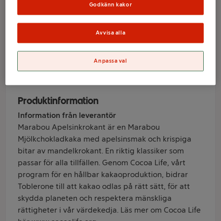
Apelsinkrokant
Godkänn kakor
200g Marabou
Avvisa alla
Varumärke
Anpassa val
Marabou
Produktinformation
Information från leverantör
Marabou Apelsinkrokant är en Marabou
Mjölkchokladkaka med apelsinsmak och krispiga
bitar av mandelkrokant. En riktig klassiker som
passar för alla tillfällen. Genom Cocoa Life, vårt
program för en hållbar kakaoproduktion, bidrar
Toblerone till att kakao odlas på rätt sätt, för att
skydda planeten och respektera mänskliga
rättigheter i vår värdekedja. Läs mer om Cocoa Life