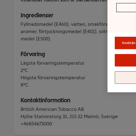
Ingredienser
Fyllnadsmedel (E460), vatten, smakförstärkare (koksalt
aromer, förtjockningsmedel (E401), sötningsmedel (
medel (E500).
Godkän
Förvaring
Lägsta förvaringstemperatur
2°C
Högsta förvaringstemperatur
8°C
Kontaktinformation
British American Tobacco AB
Hyllie Stationstorg 31, 215 32 Malmö, Sverige
+46854673000