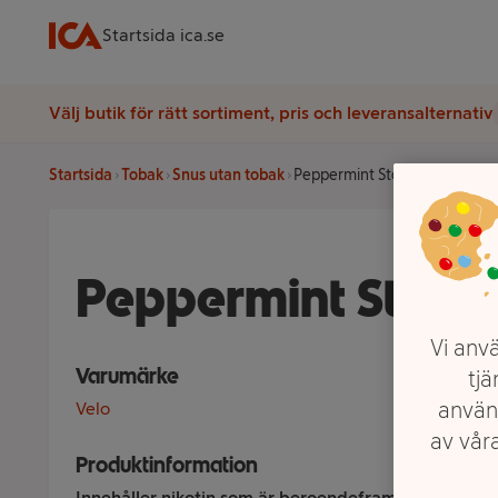
Startsida ica.se
Välj butik för rätt sortiment, pris och leveransalternativ
Startsida
Tobak
Snus utan tobak
Peppermint Storm Sto Velo
Peppermint Storm 
Vi anvä
Varumärke
tjä
använ
Velo
av våra
Produktinformation
Innehåller nikotin som är beroendeframkallande