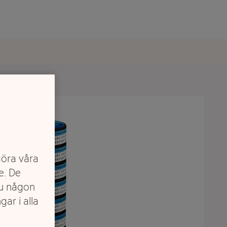
göra våra
e. De
du någon
gar i alla