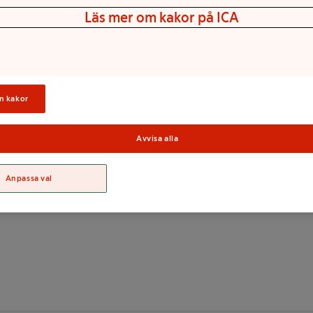
Läs mer om kakor på ICA
), xylitol (E967), nikotin,
E955), surhetsreglerande
n kakor
Avvisa alla
Sortime
Anpassa val