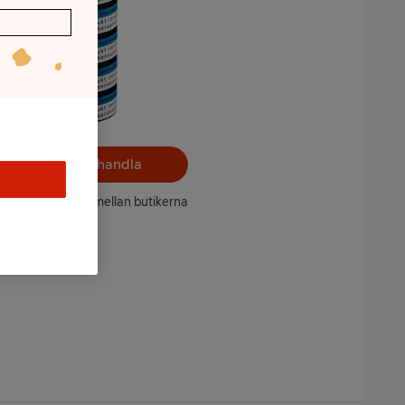
Välj butik och handla
ntet kan variera mellan butikerna