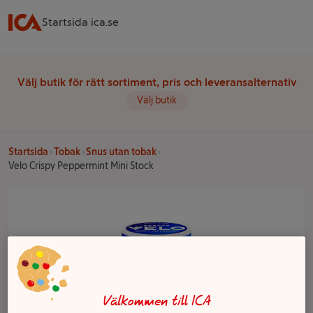
Startsida ica.se
Välj butik för rätt sortiment, pris och leveransalternativ
Välj butik
Startsida
Tobak
Snus utan tobak
Velo Crispy Peppermint Mini Stock
Välkommen till ICA