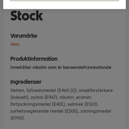
Peppermint Mini
Stock
Varumärke
Velo
Produktinformation
Innehåller nikotin som är beroendeframkallande
Ingredienser
Vatten, fyllnadsmedel (E460 (i)), smakförstärkare
(koksalt), xylitol (E967), nikotin, aromer,
förtjockningsmedel (E401), salmiak (E510),
surhetsreglerande medel (E500), sötningsmedel
(E950).