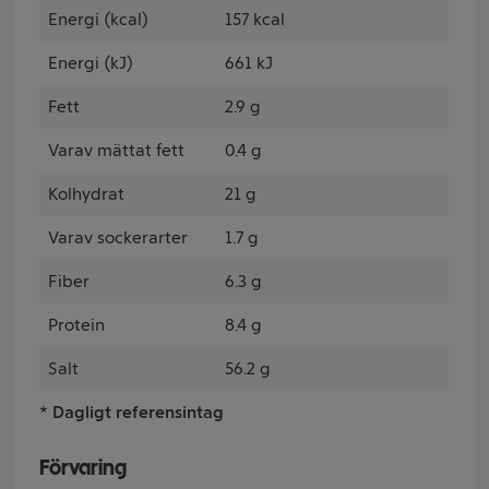
Energi (kcal)
157 kcal
Energi (kJ)
661 kJ
Fett
2.9 g
Varav mättat fett
0.4 g
Kolhydrat
21 g
Varav sockerarter
1.7 g
Fiber
6.3 g
Protein
8.4 g
Salt
56.2 g
* Dagligt referensintag
Förvaring