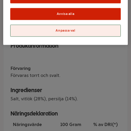
Santa Maria
Avvisa alla
Varumärke
Santa Maria
Anpassa val
Produktinformation
Förvaring
Förvaras torrt och svalt.
Ingredienser
Salt, vitlök (28%), persilja (14%).
Näringsdeklaration
Näringsvärde
100 Gram
% av DRI(*)