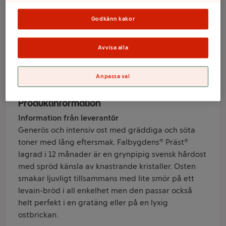
m ca 710 g
Falbygdens
Godkänn kakor
Avvisa alla
Varumärke
Falbygdens
Anpassa val
Produktinformation
Information från leverantör
Generös och intensiv ost med gräddiga och söta
toner med lång eftersmak. Falbygdens® Präst®
lagrad i 12 månader är en grynpipig svensk hårdost
med spröd känsla av knastrande kristaller. Osten
smakar ljuvligt tillsammans med lite smör på ett
levain-bröd i all enkelhet men den passar också
helt perfekt i en gratäng eller på en lyxig
ostbrickan.