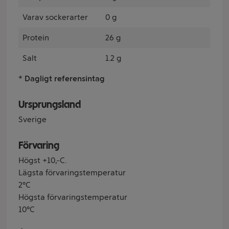
Varav sockerarter
0 g
Protein
26 g
Salt
1.2 g
* Dagligt referensintag
Ursprungsland
Sverige
Förvaring
Högst +10ºC.
Lägsta förvaringstemperatur
2°C
Högsta förvaringstemperatur
10°C