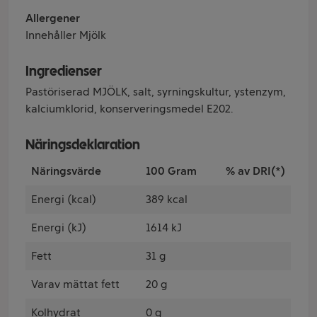
Allergener
Innehåller Mjölk
Ingredienser
Pastöriserad MJÖLK, salt, syrningskultur, ystenzym,
kalciumklorid, konserveringsmedel E202.
Näringsdeklaration
Näringsvärde
100 Gram
% av DRI(*)
Energi (kcal)
389 kcal
Energi (kJ)
1614 kJ
Fett
31 g
Varav mättat fett
20 g
Kolhydrat
0 g