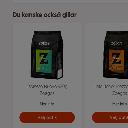
Du kanske också gillar
Espresso Nuovo 450g
Hela Bönor Mezz
Zoegas
Zoegas
Mer info
Mer info
Välj butik
Välj buti