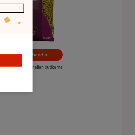
Välj butik och handla
ntet kan variera mellan butikerna