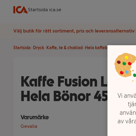
Startsida ica.se
Välj butik för rätt sortiment, pris och leveransalternativ
Startsida
Dryck
Kaffe, te & choklad
Hela kaffebönor
Kaffe Fus
Kaffe Fusion Laos 
Hela Bönor 450g G
Vi anvä
tjä
använ
Varumärke
av våra
Gevalia