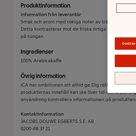
Produktinformation
Information från leverantör
Smak och arom med rökiga noter av trä samt kryddo
Detta kontrasterar mot de friska örtiga smakerna och
på tungan.
Godkän
Ingredienser
100% Arabicakaffe.
Övrig information
ICA har ambitionen att alltid ge Dig rätt information
produkternas innehåll kan ske över tid och vi ber Dig 
användning kontrollera informationen på produkten
Kontaktinformation
JACOBS DOUWE EGBERTS S.E. AB
0200-88 37 21