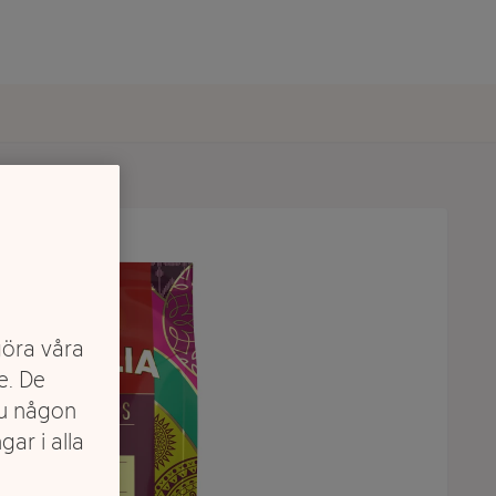
göra våra
e. De
du någon
gar i alla