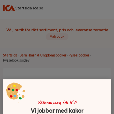
Startsida ica.se
Välj butik för rätt sortiment, pris och leveransalternativ
Välj butik
Startsida
Barn
Barn & Ungdomsböcker
Pysselböcker
Pysselbok spidey
Välkommen till ICA
Vi jobbar med kakor