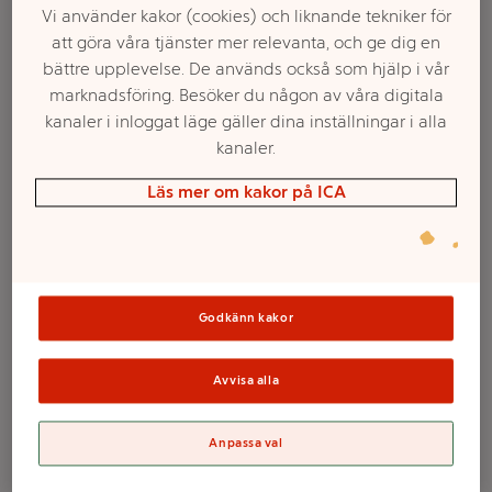
Vi använder kakor (cookies) och liknande tekniker för
att göra våra tjänster mer relevanta, och ge dig en
bättre upplevelse. De används också som hjälp i vår
marknadsföring. Besöker du någon av våra digitala
kanaler i inloggat läge gäller dina inställningar i alla
kanaler.
Läs mer om kakor på ICA
Välj butik och handla
Godkänn kakor
Sortimentet kan variera mellan butikerna
Avvisa alla
Pysselbok spidey
Anpassa val