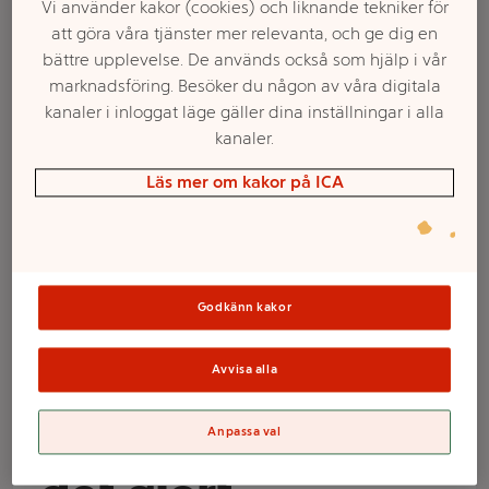
Vi använder kakor (cookies) och liknande tekniker för
att göra våra tjänster mer relevanta, och ge dig en
bättre upplevelse. De används också som hjälp i vår
marknadsföring. Besöker du någon av våra digitala
kanaler i inloggat läge gäller dina inställningar i alla
kanaler.
Läs mer om kakor på ICA
Välj butik och handla
Godkänn kakor
Sortimentet kan variera mellan butikerna
Avvisa alla
Kalender 24/25 Få
Anpassa val