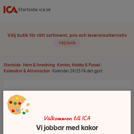
Startsida ica.se
Välj butik för rätt sortiment, pris och leveransalternativ
Välj butik
Startsida
Hem & Inredning
Kontor, Hobby & Pyssel
Kalendrar & Almanackor
Kalender 24/25 Få det gjort
Välkommen till ICA
Vi jobbar med kakor