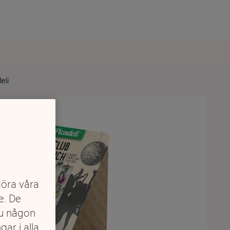
eli
göra våra
e. De
du någon
gar i alla