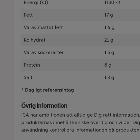
Energi (kJ)
1130 kJ
Fett
17 g
Varav mättat fett
1.6 g
Kolhydrat
21 g
Varav sockerarter
1.5 g
Protein
8 g
Salt
1.3 g
* Dagligt referensintag
Övrig information
ICA har ambitionen att alltid ge Dig rätt information
produkternas innehåll kan ske över tid och vi ber Dig 
användning kontrollera informationen på produkten