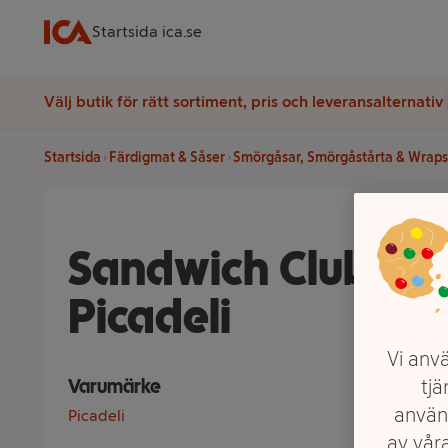
Startsida ica.se
Välj butik för rätt sortiment, pris och leveransalternativ
Startsida
Färdigmat & Såser
Smörgåsar, Smörgåstårta & Wraps
Sandwich Club Kyc
Picadeli
Vi anvä
Varumärke
tjä
använ
Picadeli
av våra