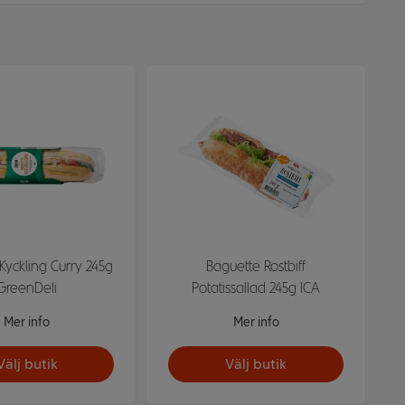
Kyckling Curry 245g
Baguette Rostbiff
GreenDeli
Potatissallad 245g ICA
Mer info
Mer info
Välj butik
Välj butik