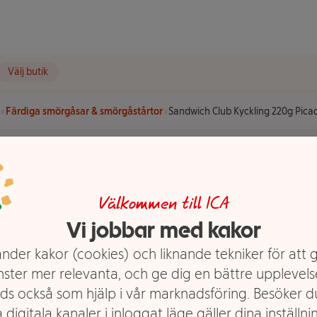
Välj butik
Färdiga smörgåsar & smörgåstårtor
Sandwich Club Kyckling 220g Picad
kling 220g
Välkommen till ICA
Vi jobbar med kakor
nder kakor (cookies) och liknande tekniker för att 
nster mer relevanta, och ge dig en bättre upplevels
ds också som hjälp i vår marknadsföring. Besöker 
 digitala kanaler i inloggat läge gäller dina inställnin