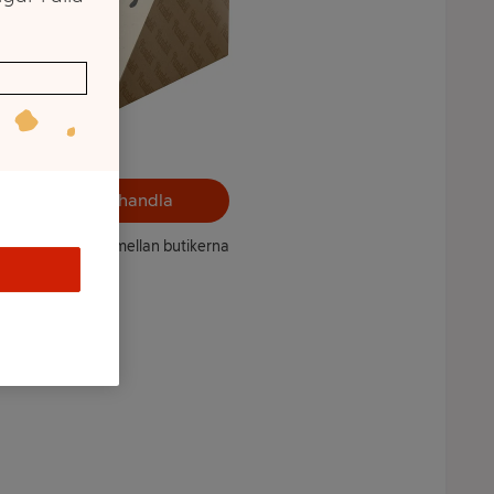
Välj butik och handla
ntet kan variera mellan butikerna