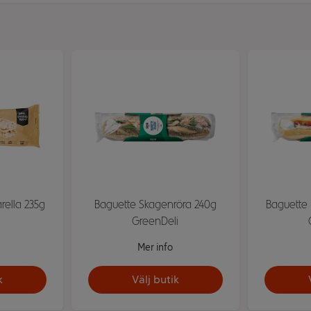
rella 235g
Baguette Skagenröra 240g
Baguette 
i
GreenDeli
Mer info
k
Välj butik