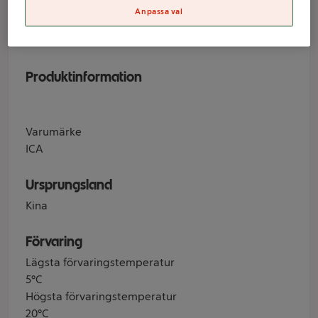
Anpassa val
Varumärke
ICA
Produktinformation
Varumärke
ICA
Ursprungsland
Kina
Förvaring
Lägsta förvaringstemperatur
5°C
Högsta förvaringstemperatur
20°C