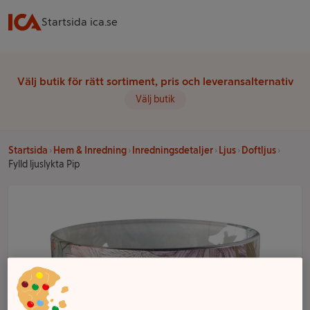
Startsida ica.se
Välj butik för rätt sortiment, pris och leveransalternativ
Välj butik
Startsida
Hem & Inredning
Inredningsdetaljer
Ljus
Doftljus
Fylld ljuslykta Pip