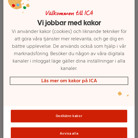
Välkommen till ICA
Vi jobbar med kakor
Vi använder kakor (cookies) och liknande tekniker för
att göra våra tjänster mer relevanta, och ge dig en
bättre upplevelse. De används också som hjälp i vår
marknadsföring. Besöker du någon av våra digitala
kanaler i inloggat läge gäller dina inställningar i alla
kanaler.
Välj butik och handla
Läs mer om kakor på ICA
Sortimentet kan variera mellan butikerna
Godkänn kakor
Fylld ljuslykta
Avvisa alla