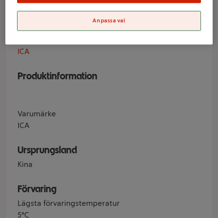
Dusty svart
Anpassa val
Varumärke
ICA
Produktinformation
Varumärke
ICA
Ursprungsland
Kina
Förvaring
Lägsta förvaringstemperatur
5°C