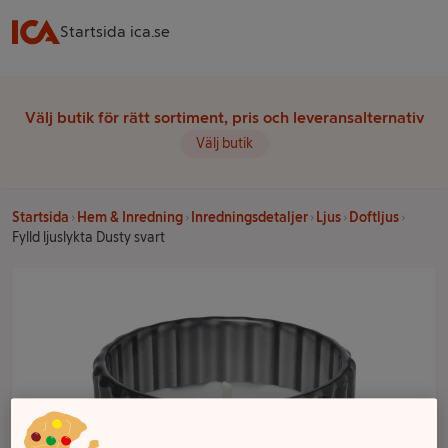
Startsida ica.se
Välj butik för rätt sortiment, pris och leveransalternativ
Välj butik
Startsida
Hem & Inredning
Inredningsdetaljer
Ljus
Doftljus
Fylld ljuslykta Dusty svart