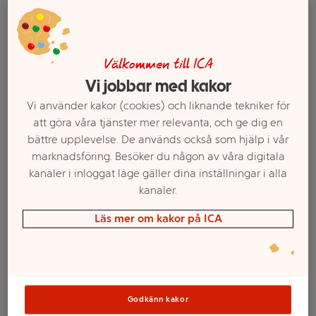
Välkommen till ICA
Vi jobbar med kakor
Vi använder kakor (cookies) och liknande tekniker för
att göra våra tjänster mer relevanta, och ge dig en
bättre upplevelse. De används också som hjälp i vår
marknadsföring. Besöker du någon av våra digitala
kanaler i inloggat läge gäller dina inställningar i alla
Välj butik och handla
kanaler.
Sortimentet kan variera mellan butikerna
Läs mer om kakor på ICA
Löksill 250g
Godkänn kakor