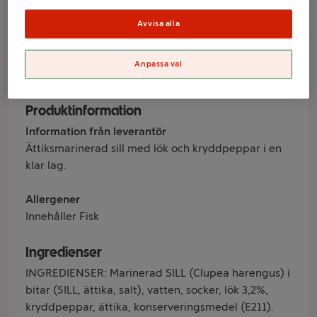
Klädesholmen
Avvisa alla
Varumärke
Anpassa val
Klädesholmen
Produktinformation
Information från leverantör
Ättiksmarinerad sill med lök och kryddpeppar i en
klar lag.
Allergener
Innehåller Fisk
Ingredienser
INGREDIENSER: Marinerad SILL (Clupea harengus) i
bitar (SILL, ättika, salt), vatten, socker, lök 3,2%,
kryddpeppar, ättika, konserveringsmedel (E211).