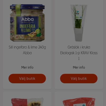
Sill ingefära & lime 240g
Gräslök i kruka
Abba
Ekologisk 1-p KRAV Klass
1
Mer info
Mer info
Välj butik
Välj butik