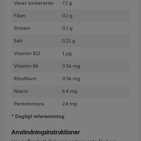
Varav sockerarter
7.3 g
Fiber
0.1 g
Protein
0.1 g
Salt
0.21 g
Vitamin B12
1 µg
Vitamin B6
0.56 mg
Riboflavin
0.56 mg
Niacin
6.4 mg
Pantotensyra
2.4 mg
* Dagligt referensintag
Användningsinstruktioner