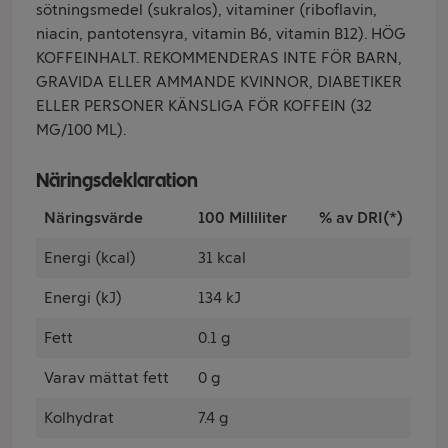
sötningsmedel (sukralos), vitaminer (riboflavin,
niacin, pantotensyra, vitamin B6, vitamin B12). HÖG
KOFFEINHALT. REKOMMENDERAS INTE FÖR BARN,
GRAVIDA ELLER AMMANDE KVINNOR, DIABETIKER
ELLER PERSONER KÄNSLIGA FÖR KOFFEIN (32
MG/100 ML).
Näringsdeklaration
Näringsvärde
100 Milliliter
% av DRI(*)
Energi (kcal)
31 kcal
Energi (kJ)
134 kJ
Fett
0.1 g
Varav mättat fett
0 g
Kolhydrat
7.4 g