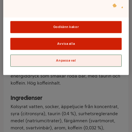
Berries 25cl
Euroshopper
Godkänn kakor
Varumärke
Avvisa alla
Euro Shopper
Produktinformation
Anpassa val
Euro Shopper Energy drink Red berries är en
energiddryck som smakar röda bär, med taurin och
koffein. Hög koffeinhalt.
Ingredienser
Kolsyrat vatten, socker, äppeljucie från koncentrat,
syra (citronsyra), taurin (0.4 %), surhetsreglerande
medel (natriumcitrater), färgämnen (svartmorot,
morot, svartvinbär), arom, koffein (0,032 %),