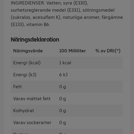
INGREDIENSER: Vatten, syra (E330),
surhetsreglerande medel (E331), sötningsmedel
(sukralos, acesulfam K), naturliga aromer, färgämne
(E133), vitamin B6.
Näringsdeklaration
Näringsvärde
100 Milliliter
% av DRI(*)
Energi (kcal)
1 kcal
Energi (kJ)
6 kJ
Fett
0 g
Varav mättat fett
0 g
Kolhydrat
0 g
Varav sockerarter
0 g