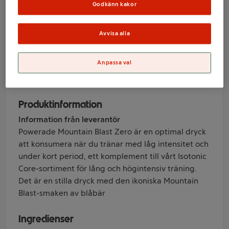
Mountain Blast
Godkänn kakor
50cl Powerade
Avvisa alla
Varumärke
Anpassa val
Powerade
Produktinformation
Information från leverantör
Powerade Mountain Blast Zero är en optimal dryck
att konsumera när du tränar med låg intensitet och
under kort period, ett komplement till vårt Isotonic
Core-sortiment för lång och högintensiv träning.
Det är en stilla dryck med den ikoniska Mountain
Blast-smaken av blåbär
Ingredienser