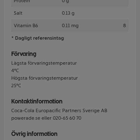
Protein
0 g
Salt
0.13 g
Vitamin B6
0.11 mg
8
* Dagligt referensintag
Förvaring
Lägsta förvaringstemperatur
4°C
Högsta förvaringstemperatur
25°C
Kontaktinformation
Coca-Cola Europacific Partners Sverige AB
powerade.se eller 020-65 60 70
Övrig information