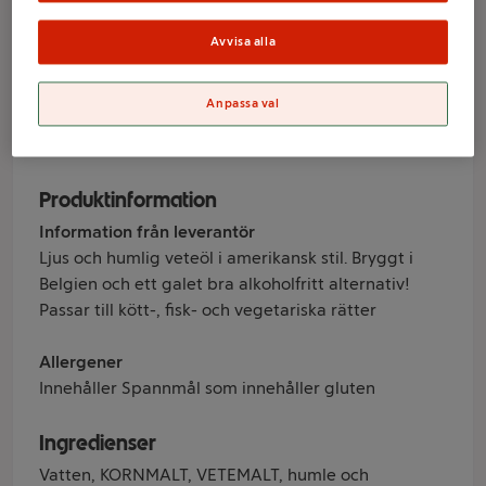
Mikkeller
Avvisa alla
Anpassa val
Varumärke
Mikkeller
Produktinformation
Information från leverantör
Ljus och humlig veteöl i amerikansk stil. Bryggt i
Belgien och ett galet bra alkoholfritt alternativ!
Passar till kött-, fisk- och vegetariska rätter
Allergener
Innehåller Spannmål som innehåller gluten
Ingredienser
Vatten, KORNMALT, VETEMALT, humle och