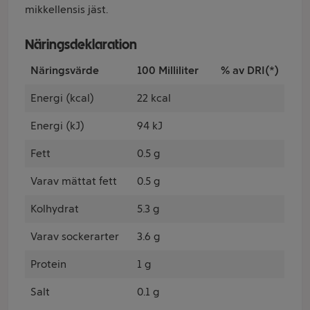
mikkellensis jäst.
Näringsdeklaration
Näringsvärde
100 Milliliter
% av DRI(*)
Energi (kcal)
22 kcal
Energi (kJ)
94 kJ
Fett
0.5 g
Varav mättat fett
0.5 g
Kolhydrat
5.3 g
Varav sockerarter
3.6 g
Protein
1 g
Salt
0.1 g