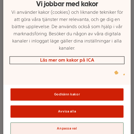
Vi jobbar med kakor
Vi använder kakor (cookies) och liknande tekniker för
att göra våra tjänster mer relevanta, och ge dig en
bättre upplevelse. De används också som hjälp i vår
marknadsföring. Besöker du någon av våra digitala
kanaler i inloggat läge gäller dina inställningar i alla
kanaler.
Läs mer om kakor på ICA
Välj butik och handla
Sortimentet kan variera mellan butikerna
Godkänn kakor
Mandelpotatis
Avvisa alla
imp 900 Gram
Anpassa val