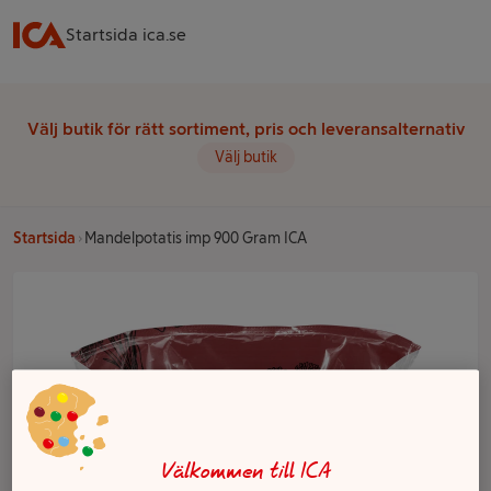
Startsida ica.se
Välj butik för rätt sortiment, pris och leveransalternativ
Välj butik
Startsida
Mandelpotatis imp 900 Gram ICA
Välkommen till ICA