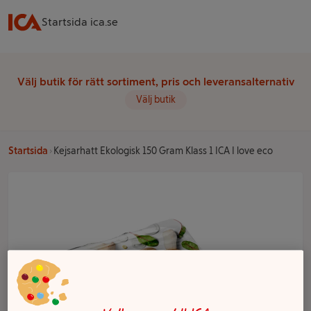
Startsida ica.se
Välj butik för rätt sortiment, pris och leveransalternativ
Välj butik
Startsida
Kejsarhatt Ekologisk 150 Gram Klass 1 ICA I love eco