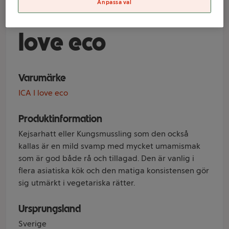
Anpassa val
Gram Klass 1 ICA I
love eco
Varumärke
ICA I love eco
Produktinformation
Kejsarhatt eller Kungsmussling som den också
kallas är en mild svamp med mycket umamismak
som är god både rå och tillagad. Den är vanlig i
flera asiatiska kök och den matiga konsistensen gör
sig utmärkt i vegetariska rätter.
Ursprungsland
Sverige