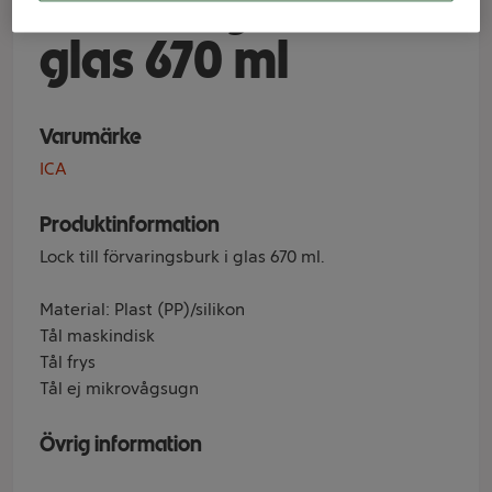
förvaringsburk i
glas 670 ml
Varumärke
ICA
Produktinformation
Lock till förvaringsburk i glas 670 ml.
Material: Plast (PP)/silikon
Tål maskindisk
Tål frys
Tål ej mikrovågsugn
Övrig information