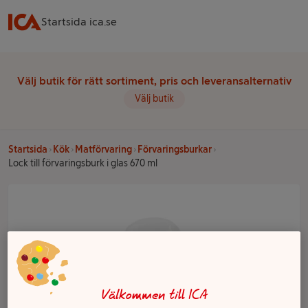
Startsida ica.se
Välj butik för rätt sortiment, pris och leveransalternativ
Välj butik
Startsida
Kök
Matförvaring
Förvaringsburkar
Lock till förvaringsburk i glas 670 ml
Välkommen till ICA