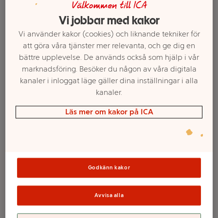
Välkommen till ICA
Vi jobbar med kakor
Vi använder kakor (cookies) och liknande tekniker för
att göra våra tjänster mer relevanta, och ge dig en
bättre upplevelse. De används också som hjälp i vår
marknadsföring. Besöker du någon av våra digitala
kanaler i inloggat läge gäller dina inställningar i alla
kanaler.
Läs mer om kakor på ICA
Välj butik och handla
Sortimentet kan variera mellan butikerna
Godkänn kakor
Pyjamasset Alicia
Avvisa alla
grå L mywear