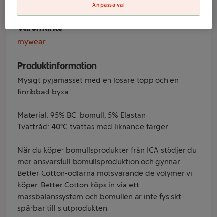
Anpassa val
Varumärke
mywear
Produktinformation
Mysigt pyjamasset med en lösare topp och en
finribbad byxa
Material: 95% BCI bomull, 5% Elastan
Tvättråd: 40°C tvättas med liknande färger
När du köper bomullsprodukter från ICA stödjer du
mer ansvarsfull bomullsproduktion och gynnar
Better Cotton-odlarna motsvarande de volymer vi
köper. Better Cotton köps in via ett
massbalanssystem och bomullen är inte fysiskt
spårbar till slutprodukten.