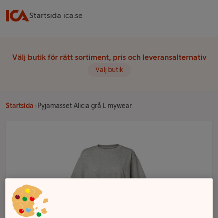
Startsida ica.se
Välj butik för rätt sortiment, pris och leveransalternativ
Välj butik
Startsida
Pyjamasset Alicia grå L mywear