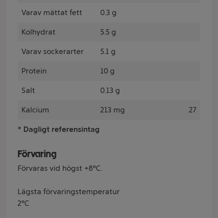
Varav mättat fett
0.3 g
Kolhydrat
5.5 g
Varav sockerarter
5.1 g
Protein
10 g
Salt
0.13 g
Kalcium
213 mg
27
* Dagligt referensintag
Förvaring
Förvaras vid högst +8°C.
Lägsta förvaringstemperatur
2°C