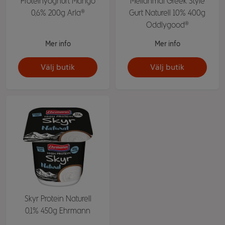
Proteinyoghurt Mango
Mellanmål Greek Style
0,6% 200g Arla®
Gurt Naturell 10% 400g
Oddlygood®
Mer info
Mer info
Välj butik
Välj butik
Skyr Protein Naturell
0,1% 450g Ehrmann