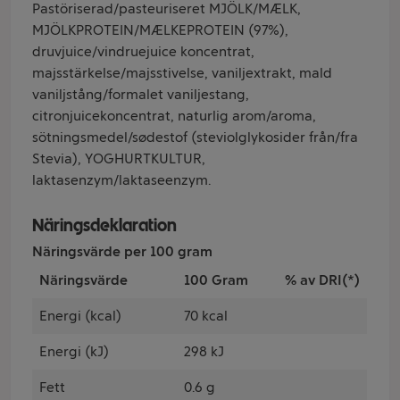
Pastöriserad/pasteuriseret MJÖLK/MÆLK,
MJÖLKPROTEIN/MÆLKEPROTEIN (97%),
druvjuice/vindruejuice koncentrat,
majsstärkelse/majsstivelse, vaniljextrakt, mald
vaniljstång/formalet vaniljestang,
citronjuicekoncentrat, naturlig arom/aroma,
sötningsmedel/sødestof (steviolglykosider från/fra
Stevia), YOGHURTKULTUR,
laktasenzym/laktaseenzym.
Näringsdeklaration
Näringsvärde per 100 gram
Näringsvärde
100 Gram
% av DRI(*)
Energi (kcal)
70 kcal
Energi (kJ)
298 kJ
Fett
0.6 g