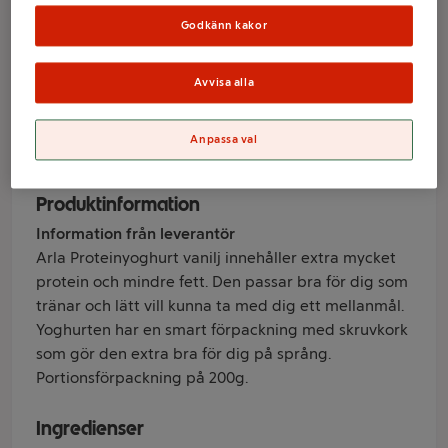
Vanilj 0,6% 200g
Godkänn kakor
Arla®
Avvisa alla
Varumärke
Anpassa val
Arla
Produktinformation
Information från leverantör
Arla Proteinyoghurt vanilj innehåller extra mycket
protein och mindre fett. Den passar bra för dig som
tränar och lätt vill kunna ta med dig ett mellanmål.
Yoghurten har en smart förpackning med skruvkork
som gör den extra bra för dig på språng.
Portionsförpackning på 200g.
Ingredienser