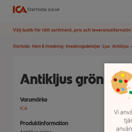
Startsida ica.se
Välj butik för rätt sortiment, pris och leveransalternativ
Startsida
Hem & Inredning
Inredningsdetaljer
Ljus
Antikljus
Antikljus grön H3
Varumärke
ICA
Vi anvä
tjä
Produktinformation
använ
Antikljus gröna