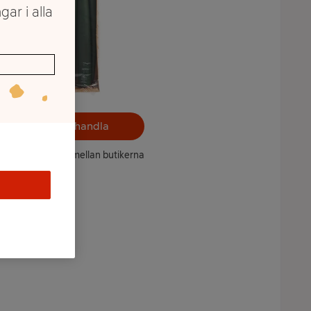
gar i alla
Välj butik och handla
ntet kan variera mellan butikerna