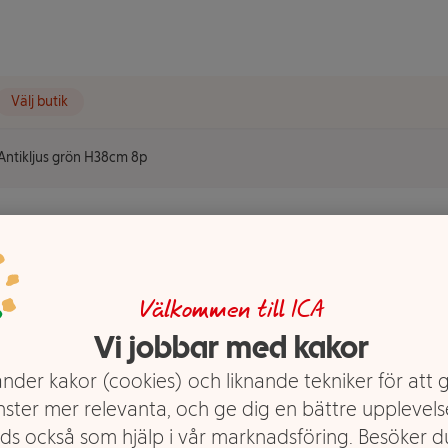
Välj butik
Antikljus grön H38cm 8p
8cm 8p
Välkommen till ICA
Vi jobbar med kakor
nder kakor (cookies) och liknande tekniker för att 
nster mer relevanta, och ge dig en bättre upplevels
ds också som hjälp i vår marknadsföring. Besöker 