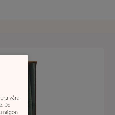
göra våra
e. De
du någon