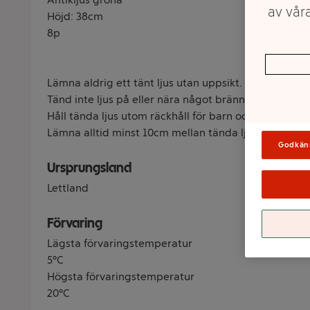
av våra
Höjd: 38cm
8p
Lämna aldrig ett tänt ljus utan uppsikt.
Tänd inte ljus på eller nära något brännbart.
Håll tända ljus utom räckhåll för barn och husdjur.
Lämna alltid minst 10cm mellan tända ljus.
Godkän
Ursprungsland
Lettland
Förvaring
Lägsta förvaringstemperatur
5°C
Högsta förvaringstemperatur
20°C