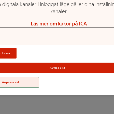
 digitala kanaler i inloggat läge gäller dina inställnin
kanaler.
Läs mer om kakor på ICA
n kakor
Sortime
Avvisa alla
Anpassa val