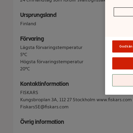
Ursprungsland
Finland
Förvaring
Godkän
Lägsta förvaringstemperatur
5°C
Högsta förvaringstemperatur
20°C
Kontaktinformation
FISKARS
Kungsbroplan 3A, 112 27 Stockholm www.fiskars.com 
FiskarsSE@fiskars.com
Övrig information