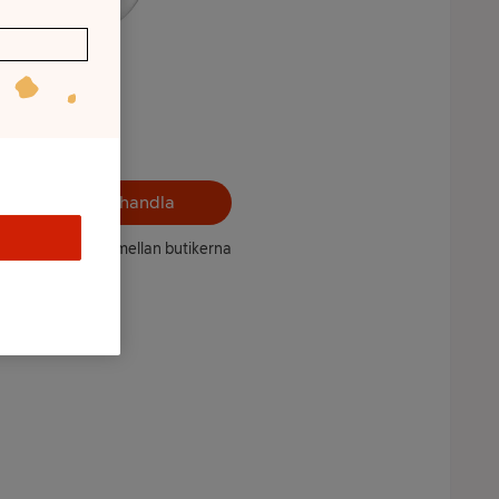
Välj butik och handla
ntet kan variera mellan butikerna