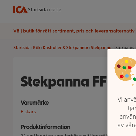
Startsida ica.se
Välj butik för rätt sortiment, pris och leveransalternativ
Startsida
Kök
Kastruller & Stekpannor
Stekpannor
Stekpanna
Stekpanna FF 24c
Vi anvä
Varumärke
tjä
Fiskars
använ
av våra
Produktinformation
24 cmHandtag som förblir svaltUgnssäker upp till 15