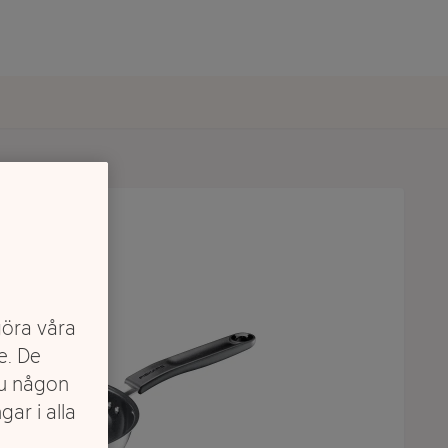
göra våra
e. De
du någon
gar i alla