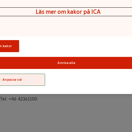
Läs mer om kakor på ICA
n kakor
Avvisa alla
Sortime
Anpassa val
Tel: +46 42361100