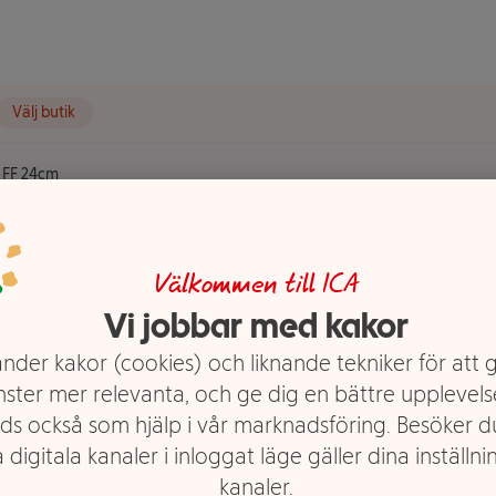
Välj butik
 FF 24cm
m
Välkommen till ICA
Vi jobbar med kakor
nder kakor (cookies) och liknande tekniker för att 
nster mer relevanta, och ge dig en bättre upplevels
ds också som hjälp i vår marknadsföring. Besöker 
 digitala kanaler i inloggat läge gäller dina inställnin
kanaler.
0° CKlarar maskindisk