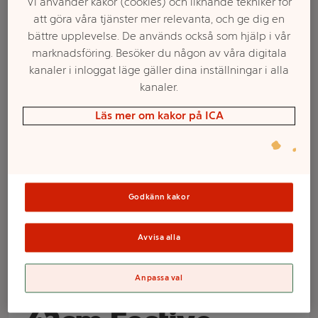
Vi använder kakor (cookies) och liknande tekniker för
att göra våra tjänster mer relevanta, och ge dig en
bättre upplevelse. De används också som hjälp i vår
marknadsföring. Besöker du någon av våra digitala
kanaler i inloggat läge gäller dina inställningar i alla
kanaler.
Läs mer om kakor på ICA
Välj butik och handla
Godkänn kakor
Sortimentet kan variera mellan butikerna
Avvisa alla
Tomte med lykta
Anpassa val