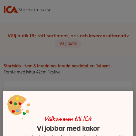
Startsida ica.se
Välj butik för rätt sortiment, pris och leveransalternativ
Välj butik
Startsida
Hem & Inredning
Inredningsdetaljer
Julpynt
Tomte med lykta 42cm Festive
Välkommen till ICA
Vi jobbar med kakor