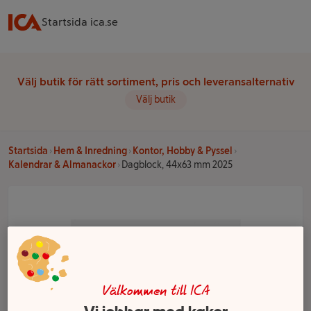
Startsida ica.se
Välj butik för rätt sortiment, pris och leveransalternativ
Välj butik
Startsida
Hem & Inredning
Kontor, Hobby & Pyssel
Kalendrar & Almanackor
Dagblock, 44x63 mm 2025
Välkommen till ICA