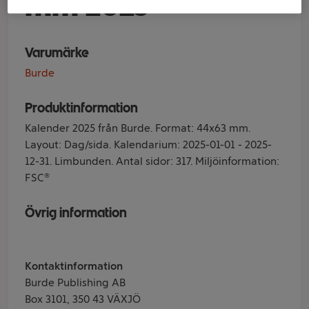
mm 2025
Varumärke
Burde
Produktinformation
Kalender 2025 från Burde. Format: 44x63 mm.
Layout: Dag/sida. Kalendarium: 2025-01-01 - 2025-
12-31. Limbunden. Antal sidor: 317. Miljöinformation:
FSC®
Övrig information
Kontaktinformation
Burde Publishing AB
Box 3101, 350 43 VÄXJÖ