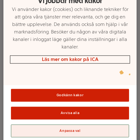
Vi jobbar med kakor
Vi använder kakor (cookies) och liknande tekniker för
att göra våra tjänster mer relevanta, och ge dig en
bättre upplevelse. De används också som hjälp i vår
marknadsföring. Besöker du någon av våra digitala
kanaler i inloggat läge gäller dina inställningar i alla
kanaler.
Läs mer om kakor på ICA
Välj butik och handla
Sortimentet kan variera mellan butikerna
Godkänn kakor
Avvisa alla
Dagblock, 44x63
Anpassa val