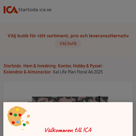
Startsida ica.se
Välj butik för rätt sortiment, pris och leveransalternativ
Välj butik
Startsida
Hem & Inredning
Kontor, Hobby & Pyssel
Kalendrar & Almanackor
Kal Life Plan Floral A6 2025
Välkommen till ICA