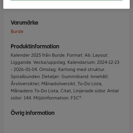
Floral A6 2025
Varumärke
Burde
Produktinformation
Kalender 2025 från Burde. Format: A6. Layout:
Liggande. Vecka/uppslag. Kalendarium: 2024-12-23
- 2026-01-04. Omslag: Kartong med struktur.
Spiralbunden. Detaljer: Gummiband. Innehåll:
Årsöversikter, Månadsöversikt, To-Do Lista,
Månadens To-Do Lista, Citat, Linjerade sidor. Antal
sidor: 144. Miljöinformation: FSC®.
Övrig information