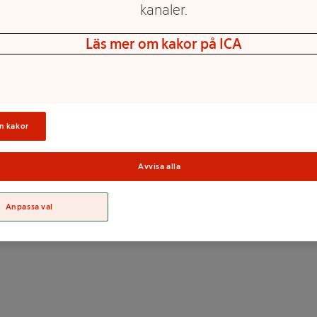
kanaler.
Läs mer om kakor på ICA
n kakor
Sortime
Avvisa alla
Anpassa val