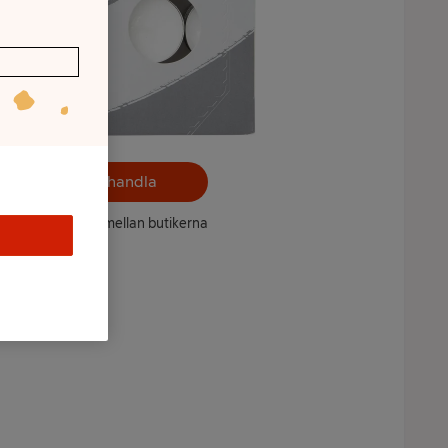
Välj butik och handla
ntet kan variera mellan butikerna