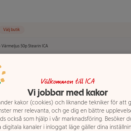
Välj butik
Värmeljus 50p Stearin ICA
arin ICA
Välkommen till ICA
Vi jobbar med kakor
nder kakor (cookies) och liknande tekniker för att 
nster mer relevanta, och ge dig en bättre upplevels
ds också som hjälp i vår marknadsföring. Besöker 
 digitala kanaler i inloggat läge gäller dina inställnin