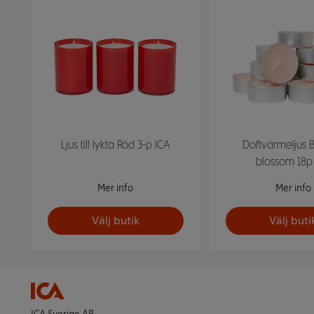
Ljus till lykta Röd 3-p ICA
Doftvärmeljus 
blossom 18p
Mer info
Mer info
Välj butik
Välj buti