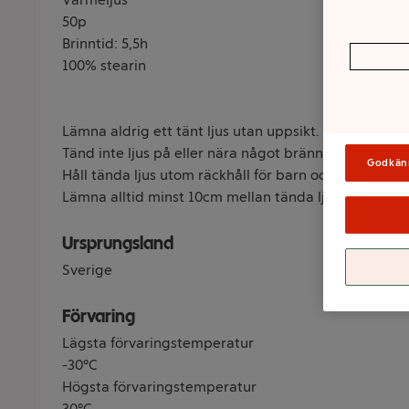
50p
Brinntid: 5,5h
100% stearin
Lämna aldrig ett tänt ljus utan uppsikt.
Tänd inte ljus på eller nära något brännbart.
Godkän
Håll tända ljus utom räckhåll för barn och husdjur.
Lämna alltid minst 10cm mellan tända ljus.
Ursprungsland
Sverige
Förvaring
Lägsta förvaringstemperatur
-30°C
Högsta förvaringstemperatur
30°C