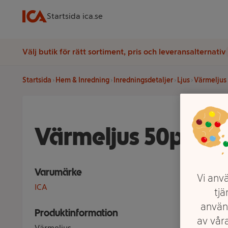
Startsida ica.se
Välj butik för rätt sortiment, pris och leveransalternativ
Startsida
Hem & Inredning
Inredningsdetaljer
Ljus
Värmeljus
Värmeljus 50p Ste
Varumärke
Vi anvä
ICA
tjä
använ
Produktinformation
av våra
Värmeljus