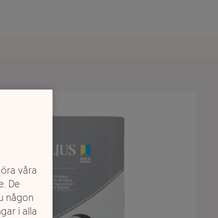
göra våra
e. De
du någon
gar i alla