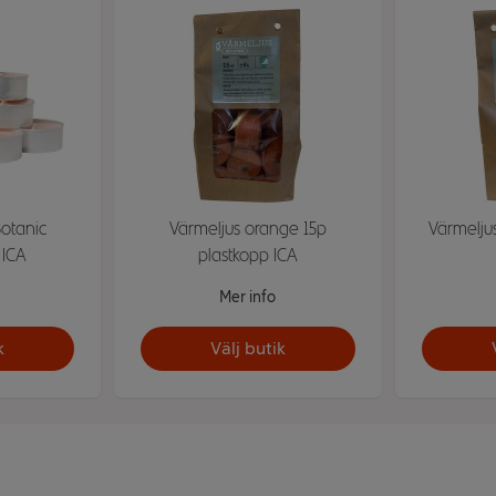
Botanic
Värmeljus orange 15p
Värmeljus
 ICA
plastkopp ICA
Mer info
k
Välj butik