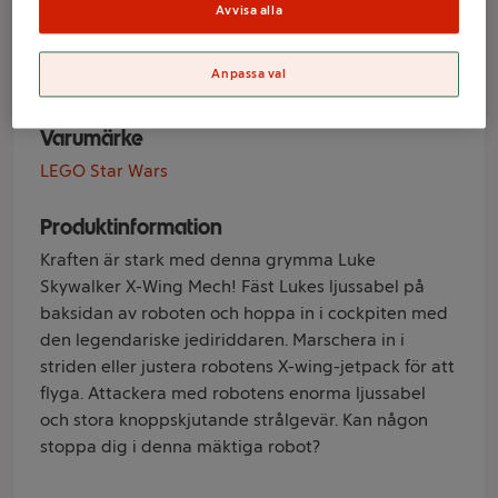
Luke Skywalker X-
Avvisa alla
Wing Mech 75390
Anpassa val
Varumärke
LEGO Star Wars
Produktinformation
Kraften är stark med denna grymma Luke
Skywalker X-Wing Mech! Fäst Lukes ljussabel på
baksidan av roboten och hoppa in i cockpiten med
den legendariske jediriddaren. Marschera in i
striden eller justera robotens X-wing-jetpack för att
flyga. Attackera med robotens enorma ljussabel
och stora knoppskjutande strålgevär. Kan någon
stoppa dig i denna mäktiga robot?