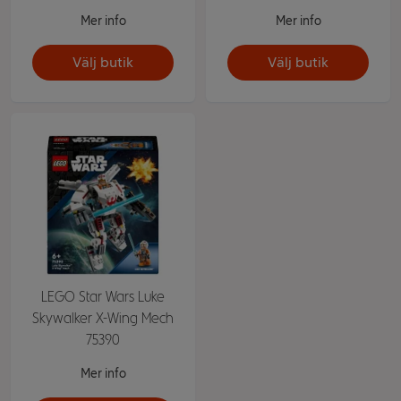
Mer info
Mer info
Välj butik
Välj butik
LEGO Star Wars Luke
Skywalker X-Wing Mech
75390
Mer info