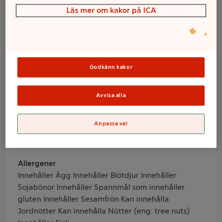
Koreansk Biff
Läs mer om kakor på ICA
med nudlar 440g
Kin Food
Godkänn kakor
Varumärke
Avvisa alla
Kin Food
Produktinformation
Anpassa val
Färska matlådor bestående av Koreanska biffnudlar
Allergener
Innehåller Ägg Innehåller Blötdjur Innehåller
Sojabönor Innehåller Spannmål som innehåller
gluten Innehåller Sesamfrön Kan innehålla
Jordnötter Kan innehålla Nötter (eng: tree nuts)