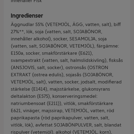
Innehåller Fisk
Ingredienser
Äggnudlar 55% (VETEMJÖL, ÄGG, vatten, salt), biff
27%**, lök, soja (vatten, salt, SOJABÖNOR,
innehåller alkohol), socker, SESAMOLJA, soja
(vatten, salt, SOJABÖNOR, VETEMJÖL), färgämne:
E150a, socker, smakförstärkare (E621),
svampextrakt (vatten, salt, halmslidskivling), fisksås
(ANSJOVIS, salt, socker), ostronsås (OSTRON
EXTRAKT (ostrea edulis), sojasås (SOJABÖNOR,
VETEMJÖL, salt), vatten, socker, jodsalt, modifierad
stärkelse (E1414), majsstärkelse, glukonsyrans
deltalakton (E575), konserveringsmedel:
natriumbensoat (E211)), vitlök, smakförstärkare
E621, vinäger, majssirap, VETEMJÖL, vatten, röd
paprikapasta (röd paprikapulver, vatten, salt,
vitlök, lök), avfettat SOJABÖNPULVER, salt, blandat
rispulver (vetemjöl), alkohol (VETEMJÖL, korn),