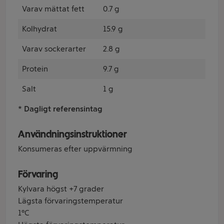
Varav mättat fett
0.7 g
Kolhydrat
15.9 g
Varav sockerarter
2.8 g
Protein
9.7 g
Salt
1 g
* Dagligt referensintag
Användningsinstruktioner
Konsumeras efter uppvärmning
Förvaring
Kylvara högst +7 grader
Lägsta förvaringstemperatur
1°C