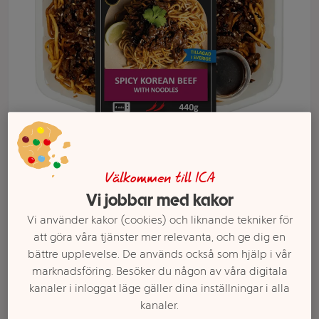
Välkommen till ICA
Välj butik och handla
Vi jobbar med kakor
Sortimentet kan variera mellan butikerna
Vi använder kakor (cookies) och liknande tekniker för
att göra våra tjänster mer relevanta, och ge dig en
bättre upplevelse. De används också som hjälp i vår
marknadsföring. Besöker du någon av våra digitala
Färdigmat Spicy
kanaler i inloggat läge gäller dina inställningar i alla
kanaler.