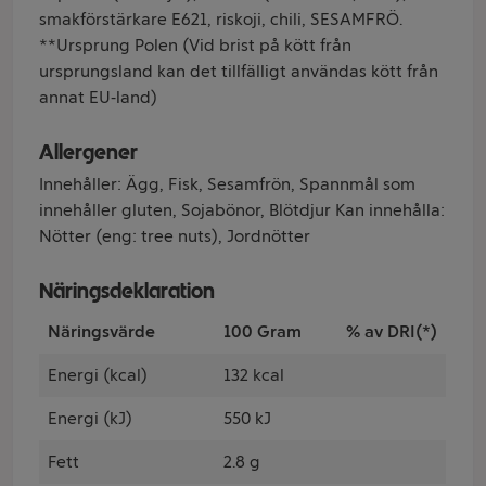
smakförstärkare E621, riskoji, chili, SESAMFRÖ.
**Ursprung Polen (Vid brist på kött från
ursprungsland kan det tillfälligt användas kött från
annat EU‑land)
Allergener
Innehåller: Ägg, Fisk, Sesamfrön, Spannmål som
innehåller gluten, Sojabönor, Blötdjur Kan innehålla:
Nötter (eng: tree nuts), Jordnötter
Näringsdeklaration
Näringsvärde
100 Gram
% av DRI(*)
Energi (kcal)
132 kcal
Energi (kJ)
550 kJ
Fett
2.8 g