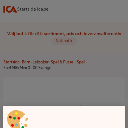
Startsida ica.se
Välj butik för rätt sortiment, pris och leveransalternativ
Välj butik
Startsida
Barn
Leksaker
Spel & Pussel
Spel
Spel MIG Mini 0-100 Sverige