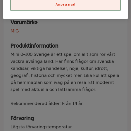
100 Sverige
Anpassa val
Varumärke
MIG
Produktinformation
Mini 0–100 Sverige är ett spel om allt som rör vårt
vackra avlånga land. Här finns frågor om svenska
kändisar, viktiga händelser, nöje, kultur, idrott,
geografi, historia och mycket mer. Lika kul att spela
på hemmaplan som iväg på en resa. Ett modernt
spel med aktuella och lättsamma frågor.
Rekommenderad ålder: Från 14 år
Förvaring
Lägsta förvaringstemperatur