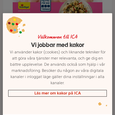
Välkommen till ICA
Vi jobbar med kakor
Vi använder kakor (cookies) och liknande tekniker för
att göra våra tjänster mer relevanta, och ge dig en
bättre upplevelse. De används också som hjälp i vår
marknadsföring. Besöker du någon av våra digitala
Välj butik och handla
kanaler i inloggat läge gäller dina inställningar i alla
kanaler.
Sortimentet kan variera mellan butikerna
Läs mer om kakor på ICA
Kycklingfilé Färsk