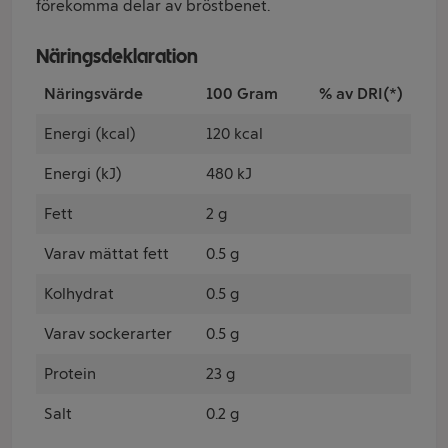
förekomma delar av bröstbenet.
Näringsdeklaration
Näringsvärde
100 Gram
% av DRI(*)
Energi (kcal)
120 kcal
Energi (kJ)
480 kJ
Fett
2 g
Varav mättat fett
0.5 g
Kolhydrat
0.5 g
Varav sockerarter
0.5 g
Protein
23 g
Salt
0.2 g