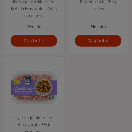
Kycklingbröstfilé Färsk
Kaviar randig 185g
Kebab Finstrimlad 450g
Kalles
Lönneberga
Mer info
Mer info
Välj butik
Välj butik
Kycklinglårfilé Färsk
Minutstrimlor 550g
Kronfågel