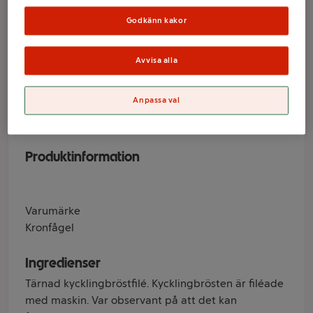
Minutbitar Tärnad
Godkänn kakor
550g Kronfågel
Avvisa alla
Varumärke
Anpassa val
Kronfågel
Produktinformation
Varumärke
Kronfågel
Ingredienser
Tärnad kycklingbröstfilé. Kycklingbrösten är filéade
med maskin. Var observant på att det kan