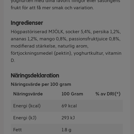
yoghurten med dina favorit flingor eller säsongens
frukt för att få mer smak och variation.
Ingredienser
Högpastöriserad MJÖLK, socker 5,4%, persika 1,2%,
ananas 1,2%, mango 0,8%, passionsfruktjuice 0,8%,
modifierad stärkelse, naturlig arom,
förtjockningsmedel (pektin), yoghurtkultur, vitamin
D.
Näringsdeklaration
Näringsvärde per 100 gram
Näringsvärde
100 Gram
% av DRI(*)
Energi (kcal)
69 kcal
Energi (kJ)
293 kJ
Fett
1.8 g