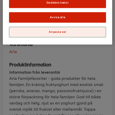
Familjefavoriter
Godkänn kakor
Exotisk 1500g
Avvisa alla
Arla®
Anpassa val
Varumärke
Arla
Produktinformation
Information från leverantör
Arla Familjefavoriter - goda produkter för hela
familjen. En krämig fruktyoghurt med exotisk smak
(persika, ananas, mango, passionsfruktsjuice) i en
större förpackning för hela familjen. God till både
vardag och helg, njut av en yoghurt gjord på
svensk mjölk till frukost eller mellanmål. Toppa