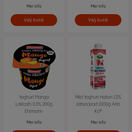
Mer info
Mer info
Välj butik
Välj butik
Yoghurt Mango
Mild Yoghurt Hallon 1,5%
Laktosfri 0,3% 200g
lättsockrad 1000g Arla
Ehrmann
Ko®
Mer info
Mer info