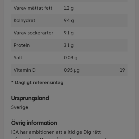
Varav mättat fett
1.2 g
Kolhydrat
9.4 g
Varav sockerarter
9.1 g
Protein
3.1 g
Salt
0.08 g
Vitamin D
0.95 µg
19
* Dagligt referensintag
Ursprungsland
Sverige
Övrig information
ICA har ambitionen att alltid ge Dig rätt