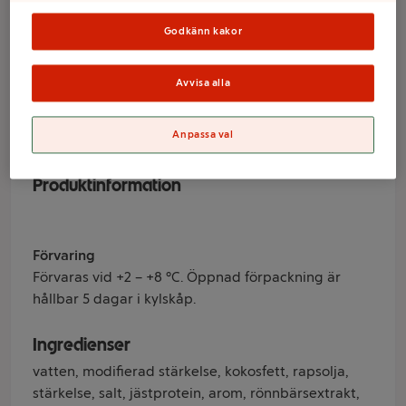
Block Plant Based
250g Oddlygood
Godkänn kakor
Avvisa alla
Varumärke
Anpassa val
Oddlygood
Produktinformation
Förvaring
Förvaras vid +2 – +8 °C. Öppnad förpackning är
hållbar 5 dagar i kylskåp.
Ingredienser
vatten, modifierad stärkelse, kokosfett, rapsolja,
stärkelse, salt, jästprotein, arom, rönnbärsextrakt,