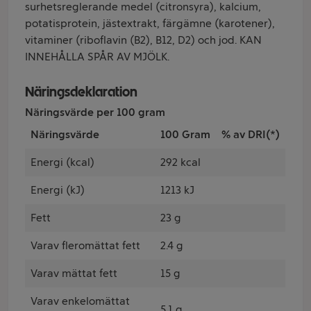
surhetsreglerande medel (citronsyra), kalcium,
potatisprotein, jästextrakt, färgämne (karotener),
vitaminer (riboflavin (B2), B12, D2) och jod. KAN
INNEHÅLLA SPÅR AV MJÖLK.
Näringsdeklaration
Näringsvärde per 100 gram
Näringsvärde
100 Gram
% av DRI(*)
Energi (kcal)
292 kcal
Energi (kJ)
1213 kJ
Fett
23 g
Varav fleromättat fett
2.4 g
Varav mättat fett
15 g
Varav enkelomättat
5.1 g