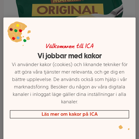
Välkommen till ICA
Vi jobbar med kakor
Vi använder kakor (cookies) och liknande tekniker för
att göra våra tjänster mer relevanta, och ge dig en
bättre upplevelse. De används också som hjälp i vår
Välj butik och handla
marknadsföring. Besöker du någon av våra digitala
kanaler i inloggat läge gäller dina inställningar i alla
Sortimentet kan variera mellan butikerna
kanaler.
Läs mer om kakor på ICA
Vegopålägg