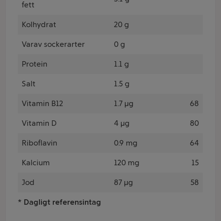
fett
Kolhydrat
20 g
Varav sockerarter
0 g
Protein
1.1 g
Salt
1.5 g
Vitamin B12
1.7 µg
68
Vitamin D
4 µg
80
Riboflavin
0.9 mg
64
Kalcium
120 mg
15
Jod
87 µg
58
* Dagligt referensintag