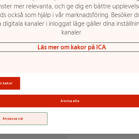
nster mer relevanta, och ge dig en bättre upplevels
ds också som hjälp i vår marknadsföring. Besöker 
 digitala kanaler i inloggat läge gäller dina inställnin
kanaler.
onsumeras inom 5 dygn.
Läs mer om kakor på ICA
nsyra, kalciumkarbonat),
tensyra), mineraler (magnesium,
Sortime
n kakor
Avvisa alla
% av DRI(*)
Anpassa val