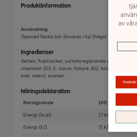
Produktinformation
tjä
använ
av våra
Användning
Öppnad flaska bör förvaras i kyl (högst +8°C) och k
Ingredienser
Vatten, fruktsocker, surhetsreglerande medel (citro
vitaminer (D3, E, niacin, folsyra, B12, biotin, panto
zink, selen), aromer.
Godkän
Näringsdeklaration
Näringsvärde
100 Milliliter
Energi (kcal)
17 kcal
Energi (kJ)
71 kJ