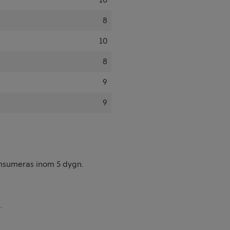
8
10
8
9
9
onsumeras inom 5 dygn.
.