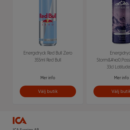
Energidryck Red Bull Zero
Energidry
355ml Red Bull
Storm&#xa0;Passi
33cl Latitud
Mer info
Mer info
Välj butik
Välj buti