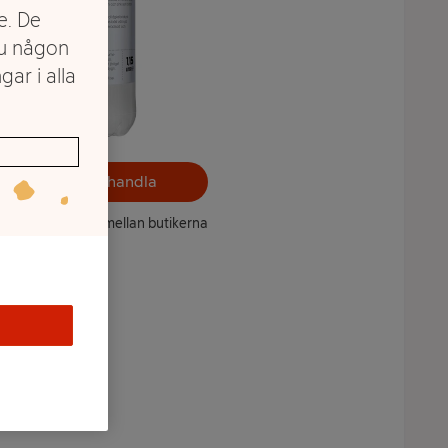
e. De
du någon
gar i alla
Välj butik och handla
ntet kan variera mellan butikerna