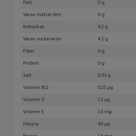
Fett
0 g
Varav mättat fett
0 g
Kolhydrat
4.2 g
Varav sockerarter
4.2 g
Fiber
0 g
Protein
0 g
Salt
0.03 g
Vitamin B12
0.25 µg
Vitamin D
1.5 µg
Vitamin E
1.4 mg
Folsyra
40 µg
Niacin
1.6 mg