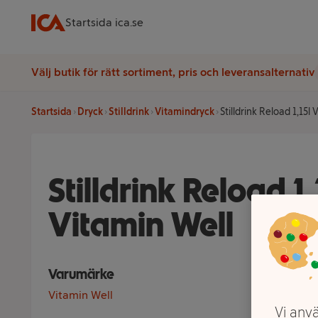
Startsida ica.se
Välj butik för rätt sortiment, pris och leveransalternativ
Startsida
Dryck
Stilldrink
Vitamindryck
Stilldrink Reload 1,15l 
Stilldrink Reload 1,
Vitamin Well
Varumärke
Vitamin Well
Vi anvä