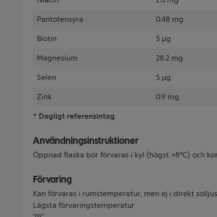
Pantotensyra
0.48 mg
Biotin
5 µg
Magnesium
28.2 mg
Selen
5 µg
Zink
0.9 mg
* Dagligt referensintag
Användningsinstruktioner
Öppnad flaska bör förvaras i kyl (högst +8°C) och k
Förvaring
Kan förvaras i rumstemperatur, men ej i direkt solljus
Lägsta förvaringstemperatur
2°C