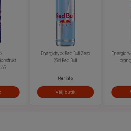
ck
Energidryck Red Bull Zero
Energidryc
onsfrukt
25cl Red Bull
orang
e 65
Mer info
k
Välj butik