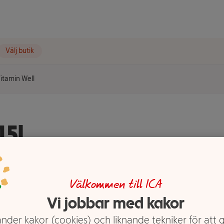
Välj butik
Vitamin Well
15l
Välkommen till ICA
Vi jobbar med kakor
nder kakor (cookies) och liknande tekniker för att 