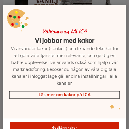
Välkommen till ICA
Vi jobbar med kakor
Vi använder kakor (cookies) och liknande tekniker för
att göra våra tjänster mer relevanta, och ge dig en
bättre upplevelse. De används också som hjälp i vår
marknadsföring. Besöker du någon av våra digitala
Välj butik och handla
kanaler i inloggat läge gäller dina inställningar i alla
Sortimentet kan variera mellan butikerna
kanaler.
Läs mer om kakor på ICA
Vaniljpulver
Bourbon
Godkänn kakor