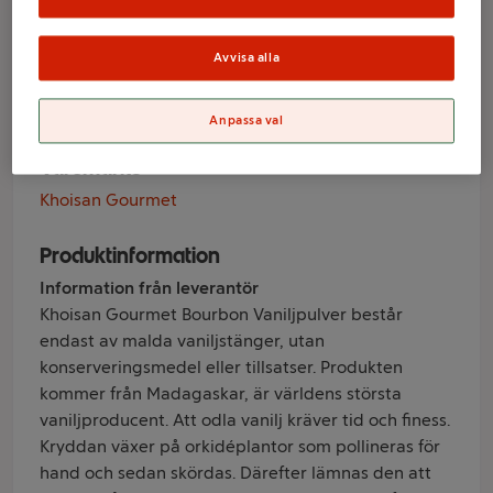
Ekologiskt 10g
Avvisa alla
Khoisan Gourmet
Anpassa val
Varumärke
Khoisan Gourmet
Produktinformation
Information från leverantör
Khoisan Gourmet Bourbon Vaniljpulver består
endast av malda vaniljstänger, utan
konserveringsmedel eller tillsatser. Produkten
kommer från Madagaskar, är världens största
vaniljproducent. Att odla vanilj kräver tid och finess.
Kryddan växer på orkidéplantor som pollineras för
hand och sedan skördas. Därefter lämnas den att