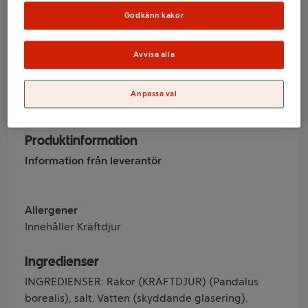
150g Royal
Godkänn kakor
Greenland
Avvisa alla
Varumärke
Anpassa val
Royal Greenland
Produktinformation
Information från leverantör
Allergener
Innehåller Kräftdjur
Ingredienser
INGREDIENSER: Räkor (KRÄFTDJUR) (Pandalus
borealis), salt. Vatten (skyddande glasering).