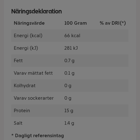
Näringsdeklaration
Näringsvärde
100 Gram
% av DRI(*)
Energi (kcal)
66 kcal
Energi (kJ)
281 kJ
Fett
0.7 g
Varav mättat fett
0.1 g
Kolhydrat
0 g
Varav sockerarter
0 g
Protein
15 g
Salt
1.4 g
* Dagligt referensintag