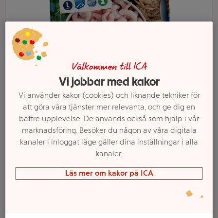
Välkommen till ICA
Vi jobbar med kakor
Vi använder kakor (cookies) och liknande tekniker för
att göra våra tjänster mer relevanta, och ge dig en
bättre upplevelse. De används också som hjälp i vår
Välj butik och handla
marknadsföring. Besöker du någon av våra digitala
kanaler i inloggat läge gäller dina inställningar i alla
Sortimentet kan variera mellan butikerna
kanaler.
Läs mer om kakor på ICA
Skalade räkor L