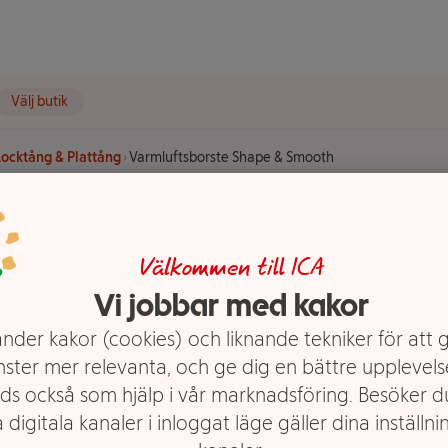
Välj butik
Locktång & Plattång
Varmluftsborste Shape & Smooth
hape &
Välkommen till ICA
Vi jobbar med kakor
nder kakor (cookies) och liknande tekniker för att 
nster mer relevanta, och ge dig en bättre upplevels
ds också som hjälp i vår marknadsföring. Besöker 
 digitala kanaler i inloggat läge gäller dina inställnin