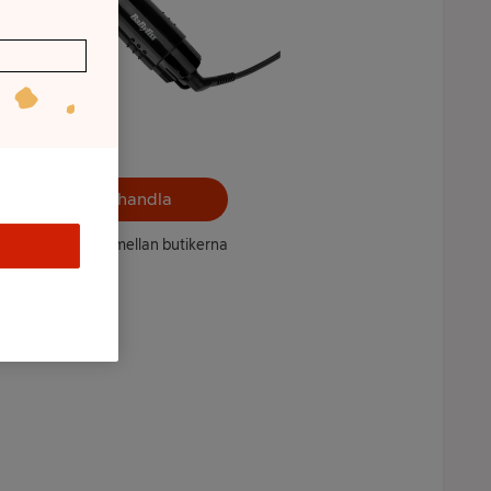
Välj butik och handla
ntet kan variera mellan butikerna