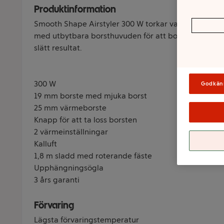
Produktinformation
Smooth Shape Airstyler 300 W torkar varsamt håret 
med utbytbara borsthuvuden för att boosta volymen
slätt resultat.
300 W
Godkän
19 mm borste med mjuka borst
25 mm värmeborste
Knapp för att ta loss borsten
2 värmeinställningar
Kalluft
1,8 m sladd med roterande fäste
Upphängningsögla
3 års garanti
Förvaring
Lägsta förvaringstemperatur