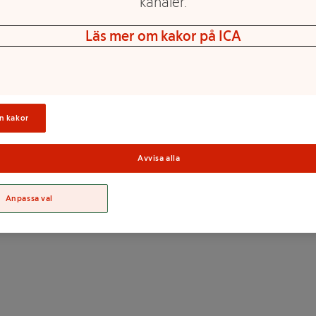
kanaler.
medan du stylar. Komplett
Läs mer om kakor på ICA
 och forma håret med ett
n kakor
Sortime
Avvisa alla
Anpassa val