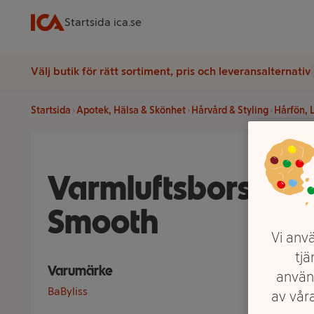
Startsida ica.se
Välj butik för rätt sortiment, pris och leveransalternativ
Startsida
Apotek, Hälsa & Skönhet
Hårvård & Styling
Hårfön, 
Varmluftsborste S
Smooth
Vi anvä
tjä
Varumärke
använ
BaByliss
av våra