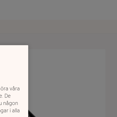
göra våra
e. De
du någon
gar i alla