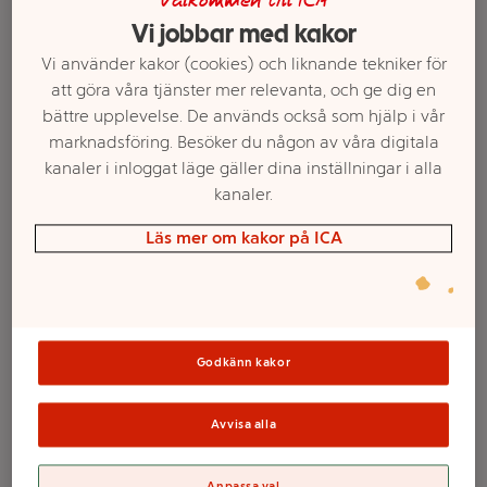
Välkommen till ICA
Vi jobbar med kakor
Vi använder kakor (cookies) och liknande tekniker för
att göra våra tjänster mer relevanta, och ge dig en
bättre upplevelse. De används också som hjälp i vår
marknadsföring. Besöker du någon av våra digitala
kanaler i inloggat läge gäller dina inställningar i alla
kanaler.
Läs mer om kakor på ICA
Välj butik och handla
Sortimentet kan variera mellan butikerna
Godkänn kakor
Blöjor Touch Strl 3
Avvisa alla
Anpassa val