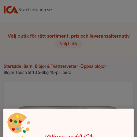
Startsida ica.se
Välj butik för rätt sortiment, pris och leveransalternativ
Välj butik
Startsida
Barn
Blöjor & Tvättservetter
Öppna blöjor
Blöjor Touch Strl 3 5-8kg 40-p Libero