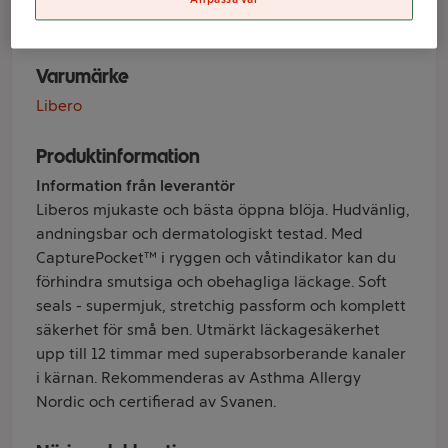
5-8kg 40-p Libero
Varumärke
Libero
Produktinformation
Information från leverantör
Liberos mjukaste och bästa öppna blöja. Hudvänlig,
andningsbar och dermatologiskt testad. Med
CapturePocket™ i ryggen och våtindikator kan du
förhindra smutsiga och obehagliga läckage. Soft
seals - supermjuk, stretchig passform och komplett
säkerhet för små ben. Utmärkt läckagesäkerhet
upp till 12 timmar med superabsorberande kanaler
i kärnan. Rekommenderas av Asthma Allergy
Nordic och certifierad av Svanen.