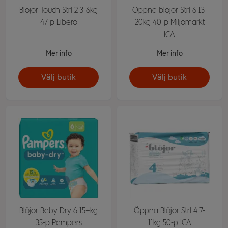
Blöjor Touch Strl 2 3-6kg
Öppna blöjor Strl 6 13-
47-p Libero
20kg 40-p Miljömärkt
ICA
Mer info
Mer info
Välj butik
Välj butik
Blöjor Baby Dry 6 15+kg
Öppna Blöjor Strl 4 7-
35-p Pampers
11kg 50-p ICA