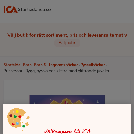
Startsida ica.se
Välj butik för rätt sortiment, pris och leveransalternativ
Välj butik
Startsida
Barn
Barn & Ungdomsböcker
Pysselböcker
Prinsessor : Bygg, pyssla och klistra med glittrande juveler
Välkommen till ICA