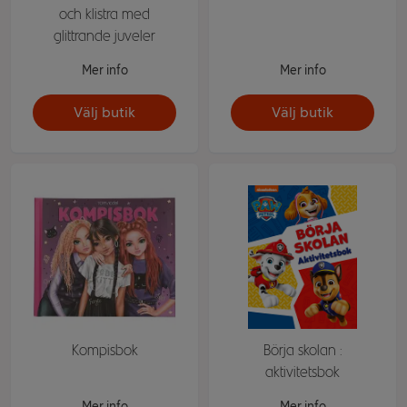
och klistra med
glittrande juveler
Mer info
Mer info
Välj butik
Välj butik
Kompisbok
Börja skolan :
aktivitetsbok
Mer info
Mer info