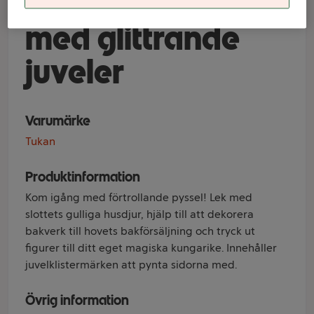
pyssla och klistra
med glittrande
juveler
Varumärke
Tukan
Produktinformation
Kom igång med förtrollande pyssel! Lek med
slottets gulliga husdjur, hjälp till att dekorera
bakverk till hovets bakförsäljning och tryck ut
figurer till ditt eget magiska kungarike. Innehåller
juvelklistermärken att pynta sidorna med.
Övrig information