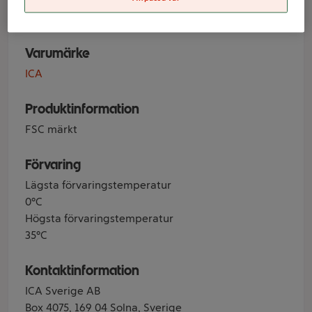
Tårta 0,54x5m
Varumärke
ICA
Produktinformation
FSC märkt
Förvaring
Lägsta förvaringstemperatur
0°C
Högsta förvaringstemperatur
35°C
Kontaktinformation
ICA Sverige AB
Box 4075, 169 04 Solna, Sverige