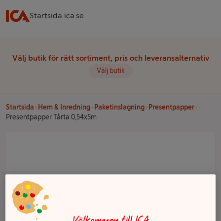
Startsida ica.se
Välj butik för rätt sortiment, pris och leveransalternativ
Välj butik
Startsida
Hem & Inredning
Paketinslagning
Presentpapper
Presentpapper Tårta 0,54x5m
Välkommen till ICA