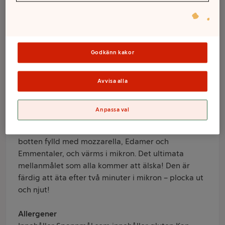
ostar 250g Findus
Varumärke
Findus
Godkänn kakor
Produktinformation
Avvisa alla
Information från leverantör
Längtar du efter ett mellanmål som sätter smaken
Anpassa val
först? Då har vi garanterat det du behöver! Findus
pizza pockets med ost består av en mjuk, vikt
botten fylld med mozzarella, Edamer och
Emmentaler, och värms i mikron. Det ultimata
mellanmålet som alla kommer att älska! Den är
färdig att äta efter två minuter i mikron – plocka ut
och njut!
Allergener