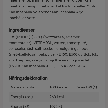
Innehåller Spannmål som innehåller gluten Kan
innehålla Senap Innehåller Laktos Innehåller Mjölk
Kan innehålla Sojabönor Kan innehålla Ägg
Innehåller Vete
Ingredienser
Ost (MJÖLK) (33 %) (mozzarella, edamer,
emmentaler), VETEMJÖL, vatten, tomatpuré,
solrosolja, jäst, salt, socker, emulgeringsmedel
(metylcellulosa), bakpulver (E450, E500), vitlök, lök,
svartpeppar, oregano, mjölbehandlingsmedel
(E920). Kan innehålla ÄGG, SENAP och SOJA.
Näringsdeklaration
Näringsvärde
100 Gram
% av DRI(*)
Energi (kcal)
260 kcal
Energi (kJ)
1092 kJ