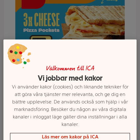
Välkommen till ICA
Vi jobbar med kakor
Välj butik och handla
Vi använder kakor (cookies) och liknande tekniker för
att göra våra tjänster mer relevanta, och ge dig en
Sortimentet kan variera mellan butikerna
bättre upplevelse. De används också som hjälp i vår
marknadsföring. Besöker du någon av våra digitala
kanaler i inloggat läge gäller dina inställningar i alla
Pizza pockets Tre
kanaler.
Läs mer om kakor på ICA