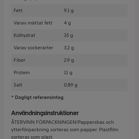
Fett
9.1 g
Varav mättat fett
4 g
Kolhydrat
35 g
Varav sockerarter
3.2 g
Fiber
2.9 g
Protein
11 g
Salt
0.89 g
* Dagligt referensintag
Användningsinstruktioner
ÅTERVINN FÖRPACKNINGEN!Pappersbas och
ytterförpackning sorteras som papper. Plastfilm
sorteras som plast.