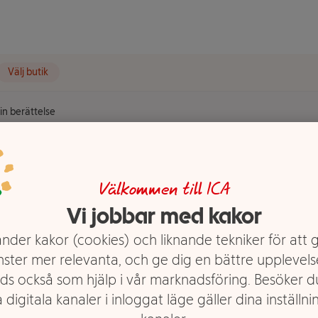
Välj butik
Min berättelse
 berättelse
Välkommen till ICA
Vi jobbar med kakor
nder kakor (cookies) och liknande tekniker för att 
nster mer relevanta, och ge dig en bättre upplevels
ds också som hjälp i vår marknadsföring. Besöker 
 digitala kanaler i inloggat läge gäller dina inställnin
sta ishockeyspelarna genom