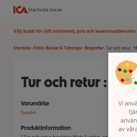
Startsida ica.se
Välj butik för rätt sortiment, pris och leveransalternativ
Startsida
Fritid
Böcker & Tidningar
Biografier
Tur och retur : 
Tur och retur : Min
Vi anvä
Varumärke
tjä
Sundin
använ
Produktinformation
av våra
I Tur och retur berättar Mats Sundin, en av de främ