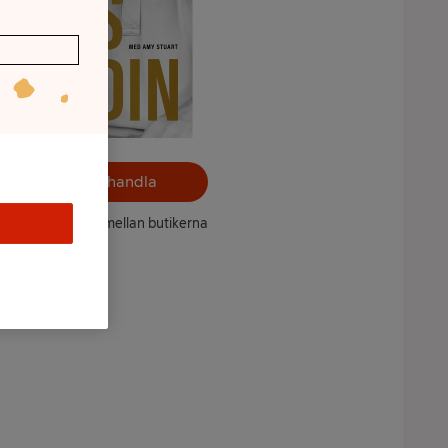
Välj butik och handla
ntet kan variera mellan butikerna