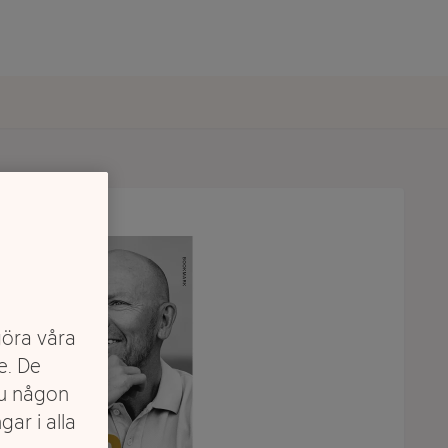
göra våra
e. De
du någon
gar i alla