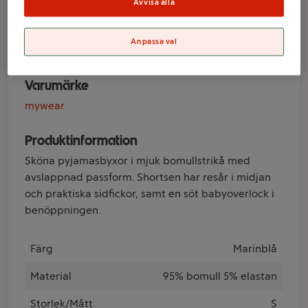
Clara Marinblå S
Avvisa alla
mywear
Anpassa val
Varumärke
mywear
Produktinformation
Sköna pyjamasbyxor i mjuk bomullstrikå med
avslappnad passform. Shortsen har resår i midjan
och praktiska sidfickor, samt en söt babyoverlock i
benöppningen.
Färg
Marinblå
Material
95% bomull 5% elastan
Storlek/Mått
S