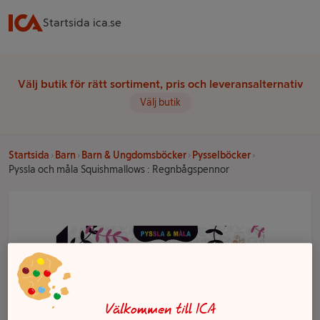
Startsida ica.se
Välj butik för rätt sortiment, pris och leveransalternativ
Välj butik
Startsida
Barn
Barn & Ungdomsböcker
Pysselböcker
Pyssla och måla Squishmallows : Regnbågspennor
Välkommen till ICA