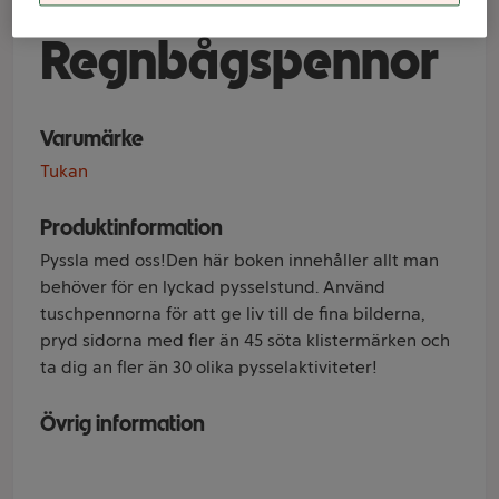
Squishmallows :
Regnbågspennor
Varumärke
Tukan
Produktinformation
Pyssla med oss!Den här boken innehåller allt man
behöver för en lyckad pysselstund. Använd
tuschpennorna för att ge liv till de fina bilderna,
pryd sidorna med fler än 45 söta klistermärken och
ta dig an fler än 30 olika pysselaktiviteter!
Övrig information