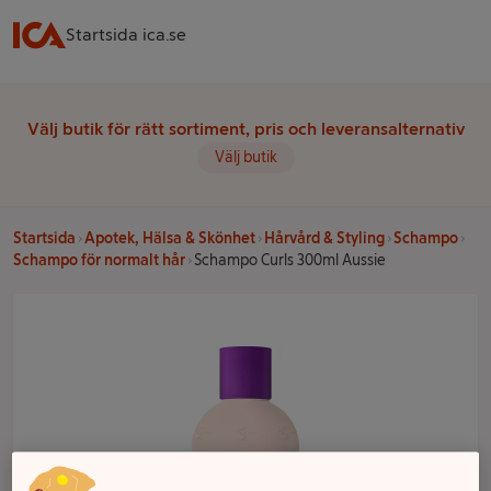
Startsida ica.se
Välj butik för rätt sortiment, pris och leveransalternativ
Välj butik
Startsida
Apotek, Hälsa & Skönhet
Hårvård & Styling
Schampo
Schampo för normalt hår
Schampo Curls 300ml Aussie