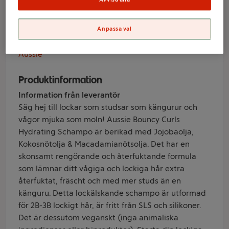
300ml Aussie
Anpassa val
Varumärke
Aussie
Produktinformation
Information från leverantör
Säg hej till lockar som studsar som kängurur och
vågor mjuka som moln! Aussie Bouncy Curls
Hydrating Schampo är berikad med Jojobaolja,
Kokosnötolja & Macadamianötsolja. Det har en
skonsamt rengörande och återfuktande formula
som lämnar ditt vågiga och lockiga hår extra
återfuktat, fräscht och med mer studs än en
känguru. Detta lockälskande schampo är utformad
för 2B-3B lockigt hår, är fritt från SLS och silikoner.
Det är dessutom veganskt (inga animaliska