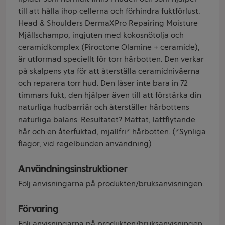
till att hålla ihop cellerna och förhindra fuktförlust.
Head & Shoulders DermaXPro Repairing Moisture
Mjällschampo, ingjuten med kokosnötolja och
ceramidkomplex (Piroctone Olamine + ceramide),
är utformad speciellt för torr hårbotten. Den verkar
på skalpens yta för att återställa ceramidnivåerna
och reparera torr hud. Den låser inte bara in 72
timmars fukt, den hjälper även till att förstärka din
naturliga hudbarriär och återställer hårbottens
naturliga balans. Resultatet? Mättat, lättflytande
hår och en återfuktad, mjällfri* hårbotten. (*Synliga
flagor, vid regelbunden användning)
Användningsinstruktioner
Följ anvisningarna på produkten/bruksanvisningen.
Förvaring
Följ anvisningarna på produkten/bruksanvisningen