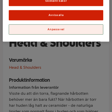
Godkänn kakor
DermaXpro
Repairing
Avvisa alla
Moisture 250ml
Anpassa val
Head & Shoulders
Varumärke
Head & Shoulders
Produktinformation
Information från leverantör
Visste du att din torra, flagnande hårbotten
behöver mer än bara fukt? När hårbotten är torr
har huden låg halt av ceramider - de naturliga
lipider som normalt finns i huden och som hjälper